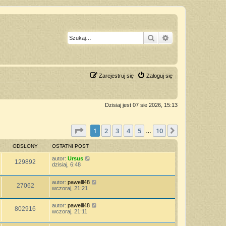
Szukaj
Wyszukiwanie z
Zarejestruj się
Zaloguj się
Dzisiaj jest 07 sie 2026, 15:13
Strona
1
z
10
1
2
3
4
5
10
Następna
…
ODSŁONY
OSTATNI POST
autor:
Ursus
129892
dzisiaj, 6:48
autor:
pawelll48
27062
wczoraj, 21:21
autor:
pawelll48
802916
wczoraj, 21:11