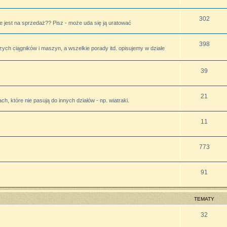
302
 jest na sprzedaż?? Pisz - może uda się ją uratować
398
zych ciągników i maszyn, a wszelkie porady itd. opisujemy w dziale
39
21
h, które nie pasują do innych działów - np. wiatraki.
11
773
91
TEMATY
32