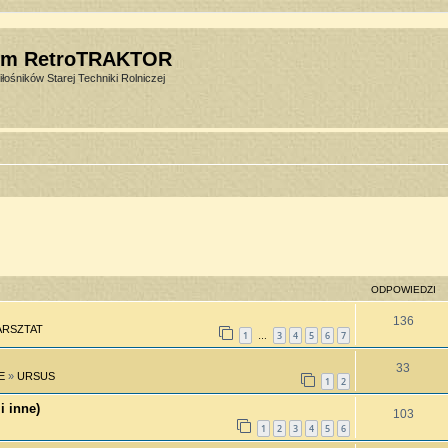
um RetroTRAKTOR
łośników Starej Techniki Rolniczej
ODPOWIEDZI
136
RSZTAT
1
3
4
5
6
7
…
33
E
»
URSUS
1
2
i inne)
103
1
2
3
4
5
6