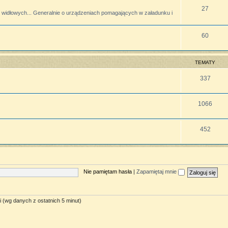
27
widłowych... Generalnie o urządzeniach pomagających w załadunku i
60
TEMATY
337
1066
452
Nie pamiętam hasła
|
Zapamiętaj mnie
i (wg danych z ostatnich 5 minut)