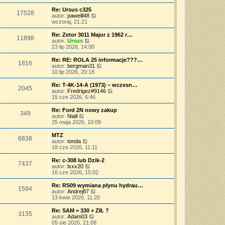
w
a
ś
o
s
j
w
Re: Ursus c325
s
17528
z
n
i
W
autor:
pawelll48
t
y
o
e
y
wczoraj, 21:21
p
w
t
ś
o
s
l
w
Re: Zetor 3011 Major z 1962 r…
s
11898
z
n
i
W
autor:
Ursus
t
y
a
e
y
23 lip 2026, 14:00
p
j
t
ś
o
n
l
w
Re: RE: ROLA 25 informacje???…
s
o
1816
n
i
W
autor:
bergman31
t
w
a
e
y
10 lip 2026, 20:18
s
j
t
ś
z
n
l
w
Re: T-4K-14-A (1973) – wczesn…
y
o
2045
n
i
W
autor:
Fredrigez#9146
p
w
a
e
y
15 cze 2026, 6:46
o
s
j
t
ś
s
z
n
l
w
Re: Ford 2N nowy zakup
t
y
o
349
n
i
W
autor:
Niall
p
w
a
e
y
25 maja 2026, 10:09
o
s
j
t
ś
s
z
n
l
w
MTZ
t
y
o
6838
n
i
W
autor:
tonda
p
w
a
e
y
18 cze 2026, 11:11
o
s
j
t
ś
s
z
n
l
w
Re: c-308 lub Dzik-2
t
y
o
7437
n
i
W
autor:
lxxx20
p
w
a
e
y
16 cze 2026, 15:02
o
s
j
t
ś
s
z
n
l
w
Re: RS09 wymiana płynu hydrau…
t
y
o
1594
n
i
W
autor:
Andrej87
p
w
a
e
y
13 kwie 2026, 11:20
o
s
j
t
ś
s
z
n
l
w
Re: SAM = 330 + ZIŁ ?
t
y
o
3135
n
i
W
autor:
Adam03
p
w
a
e
y
05 sie 2026, 21:08
o
s