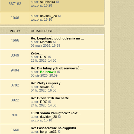
autor:
szubinska
667183
wczoraj, 16:28
autor:
davidek_20
1046
wczoraj, 15:10
POSTY
OSTATNI POST
Re: Legalność pochodzenia na …
4666
W
autor:
Marbitfh
y
08 maja 2026, 16:39
ś
w
Zetor.....
3349
i
W
autor:
RRC
e
y
23 lip 2026, 14:50
t
ś
l
w
Re: Dla lubiących obserwować …
9404
n
i
W
autor:
Bolszewik
a
e
y
05 sie 2026, 20:59
j
t
ś
n
l
w
Re: Zloty i imprezy
o
3792
n
i
W
autor:
sewos
w
a
e
y
04 lip 2026, 16:50
s
j
t
ś
z
n
l
w
Re: Bizon 1:16 Hachette
y
o
3922
n
i
W
autor:
RRC
p
w
a
e
y
24 lip 2026, 14:30
o
s
j
t
ś
s
z
n
l
w
18.20 Sonda Pamiętacie? +akt…
t
y
o
930
n
i
W
autor:
davidek_20
p
w
a
e
y
wczoraj, 15:10
o
s
j
t
ś
s
z
n
l
w
Re: Pasażerowie na ciągniku
t
y
o
1660
n
i
W
autor:
bergman31
p
w
a