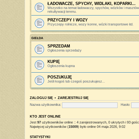
ŁADOWACZE, SPYCHY, WIDLAKI, KOPARKI...
Wszystko na temat ładowaczy, spychów, wózków i masztów 
rekultywacji terenu.
PRZYCZEPY I WOZY
Przyczepy rolnicze, wozy konne, wózki transportowe itd.
GIEŁDA
SPRZEDAM
Ogłoszenia sprzedaży
KUPIĘ
Ogłoszenia kupna
POSZUKUJĘ
Jeśli kogoś lub czegoś poszukujesz...
ZALOGUJ SIĘ
•
ZAREJESTRUJ SIĘ
Nazwa użytkownika:
Hasło:
KTO JEST ONLINE
Jest
97
użytkowników online :: 4 zarejestrowanych, 0 ukrytych i 93 gośc
Najwięcej użytkowników (
15009
) było online 04 maja 2026, 9:02
STATYSTYKI