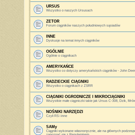
URSUS
Wszystko o naszych Ursusach
ZETOR
Forum ciągników naszych południowych sąsiadów
INNE
Dyskusje na temat innych ciągników
OGÓLNIE
Ogólnie o ciągnikach
AMERYKAŃCE
Wszystko co dotyczy amerykańskich ciągników - John Deere,
RADZIECKIE CIĄGNIKI
Wszystko o ciągnikach z ZSRR
CIĄGNIKI OGRODNICZE I MIKROCIĄGNIKI
Wszystkie małe ciągniczki takie jak Ursus C-308, Dzik, Mró
NOŚNIKI NARZĘDZI
Czyli RS i inne
SAMy
Ciągniki wykonane własnoręcznie, ale na głównych podzesp
zapoznać się z Regulaminem.