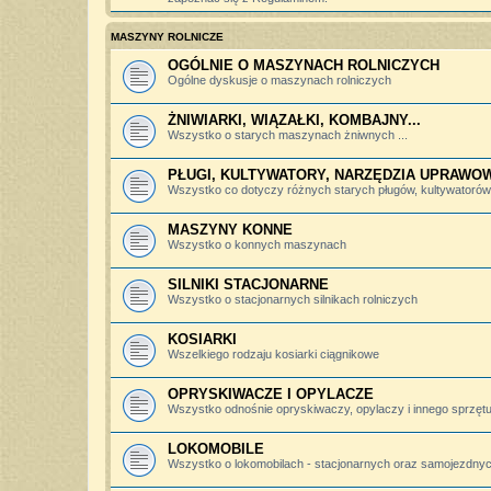
MASZYNY ROLNICZE
OGÓLNIE O MASZYNACH ROLNICZYCH
Ogólne dyskusje o maszynach rolniczych
ŻNIWIARKI, WIĄZAŁKI, KOMBAJNY...
Wszystko o starych maszynach żniwnych ...
PŁUGI, KULTYWATORY, NARZĘDZIA UPRAWO
Wszystko co dotyczy różnych starych pługów, kultywatorów, 
MASZYNY KONNE
Wszystko o konnych maszynach
SILNIKI STACJONARNE
Wszystko o stacjonarnych silnikach rolniczych
KOSIARKI
Wszelkiego rodzaju kosiarki ciągnikowe
OPRYSKIWACZE I OPYLACZE
Wszystko odnośnie opryskiwaczy, opylaczy i innego sprzętu 
LOKOMOBILE
Wszystko o lokomobilach - stacjonarnych oraz samojezdny