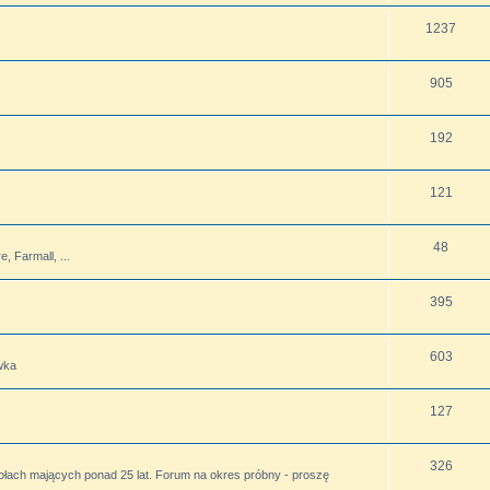
1237
905
192
121
48
 Farmall, ...
395
603
wka
127
326
ołach mających ponad 25 lat. Forum na okres próbny - proszę