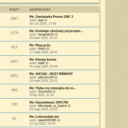
j
t
ś
s
z
n
l
w
t
y
o
n
i
POSTY
OSTATNI POST
p
w
a
e
o
s
j
t
Re: Zamiatarka Pronar ZMC 2
s
z
1967
n
l
W
autor:
pop
t
y
o
n
y
30 cze 2026, 17:09
p
w
a
ś
o
s
j
w
Re: Kombajn zbożowy przyczepn…
s
z
1179
n
i
W
autor:
bergman31
t
y
o
e
y
30 kwie 2026, 22:15
p
w
t
ś
o
s
l
w
Re: Pług pz1a
s
z
812
n
i
W
autor:
fmich
t
y
a
e
y
17 maja 2026, 20:47
p
j
t
ś
o
n
l
w
Re: Kieraty konne
s
o
1037
n
i
W
autor:
lupik
t
w
a
e
y
26 maja 2025, 20:49
s
j
t
ś
z
n
l
w
Re: 1HC102 - DUZY REMONT
y
o
4051
n
i
W
autor:
piorun1234
p
w
a
e
y
19 kwie 2026, 20:31
o
s
j
t
ś
s
z
n
l
w
Re: Tłuka czy rotacyjna do ni…
t
y
o
866
n
i
W
autor:
SzymonS
p
w
a
e
y
29 lip 2026, 22:30
o
s
j
t
ś
s
z
n
l
w
Re: Opryskiwacz ORC700
t
y
o
180
n
i
W
autor:
Mechanik_w_Sadzie
p
w
a
e
y
23 maja 2026, 22:05
o
s
j
t
ś
s
z
n
l
w
Re: Lokomobile bw
t
y
o
61
n
i
W
autor:
pawel181981
p
w
a
e
y
12 sty 2026, 22:09
o
s
j
t
ś
s