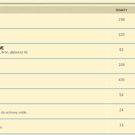
TEMATY
198
105
WE
82
bron, głęboszy itd.
104
435
54
24
do ochrony roślin.
13
ch