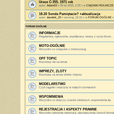
Ursus C-355, 1971 rok
autor:
Adam03
» 08 lut 2025, 2:29 » w
CIĄGNIKI ROLNICZE
18.20 Sonda Pamiętacie? +aktualizacja
autor:
davidek_20
» wczoraj, 15:10 » w
FORUM OGÓLNE
FORUM OGÓLNE
INFORMACJE
Regulaminy, ogłoszenia, współpraca, newsy z życia forum...
MOTO-OGÓLNIE
Wszystko co związane z motoryzacją
OFF TOPIC
Rozmowy nie na temat
IMPREZY, ZLOTY
Rozmowy na temat zlotów i imprez
MODELARSTWO
Czyli ciągniki i maszyny w małych rozmiarach
WSPOMNIENIA
Wszystko co dotyczy czasów minionych, wspomnienia itp.
REJESTRACJA I ASPEKTY PRAWNE
Wszystko odnośnie rejestracji, ubezpieczenia i innych forma