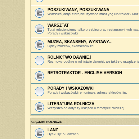
POSZUKIWANY, POSZUKIWANA
Widziałeś jakąś starą nieużywaną maszynę lub traktor? Może
WARSZTAT
Tutaj relacjonujemy tylko przebieg prac restauracyjnych nas
Porady i wskazówki
MUZEA, SKANSENY, WYSTAWY...
Opisy muzeów, skansenów itd.
ROLNICTWO DAWNIEJ
Rozmowy ogólnie o rolnictwie dawniej, ale także o urządzeniac
RETROTRAKTOR - ENGLISH VERSION
PORADY I WSKAZÓWKI
Porady i wskazówki remontowe, adresy sklepów, itp.
LITERATURA ROLNICZA
Wszystko co dotyczy książek o tematyce rolniczej.
CIĄGNIKI ROLNICZE
LANZ
Dyskusje o Lanzach