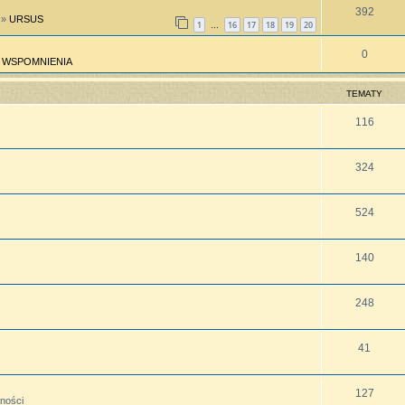
392
»
URSUS
1
16
17
18
19
20
…
0
»
WSPOMNIENIA
TEMATY
116
324
524
140
248
41
127
lności