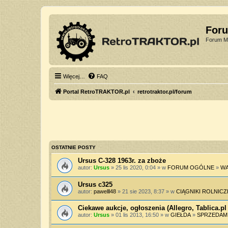
For
Forum Mi
Więcej…
FAQ
Portal RetroTRAKTOR.pl
retrotraktor.pl/forum
OSTATNIE POSTY
Ursus C-328 1963r. za zboże
autor:
Ursus
» 25 lis 2020, 0:04 » w
FORUM OGÓLNE
»
WA
Ursus c325
autor:
pawelll48
» 21 sie 2023, 8:37 » w
CIĄGNIKI ROLNICZ
Ciekawe aukcje, ogłoszenia (Allegro, Tablica.pl 
autor:
Ursus
» 01 lis 2013, 16:50 » w
GIEŁDA
»
SPRZEDAM