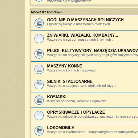
zapoznać się z Regulaminem.
MASZYNY ROLNICZE
OGÓLNIE O MASZYNACH ROLNICZYCH
Ogólne dyskusje o maszynach rolniczych
ŻNIWIARKI, WIĄZAŁKI, KOMBAJNY...
Wszystko o starych maszynach żniwnych ...
PŁUGI, KULTYWATORY, NARZĘDZIA UPRAWO
Wszystko co dotyczy różnych starych pługów, kultywatorów, 
MASZYNY KONNE
Wszystko o konnych maszynach
SILNIKI STACJONARNE
Wszystko o stacjonarnych silnikach rolniczych
KOSIARKI
Wszelkiego rodzaju kosiarki ciągnikowe
OPRYSKIWACZE I OPYLACZE
Wszystko odnośnie opryskiwaczy, opylaczy i innego sprzętu 
LOKOMOBILE
Wszystko o lokomobilach - stacjonarnych oraz samojezdny