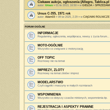
Ciekawe aukcje, ogłoszenia (Allegro, Tablica.pl 
autor:
Ursus
» 01 lis 2013, 16:50 » w
GIEŁDA
»
SPRZEDAM
Ursus C-355, 1971 rok
autor:
Adam03
» 08 lut 2025, 2:29 » w
CIĄGNIKI ROLNICZE
FORUM OGÓLNE
INFORMACJE
Regulaminy, ogłoszenia, współpraca, newsy z życia forum...
MOTO-OGÓLNIE
Wszystko co związane z motoryzacją
OFF TOPIC
Rozmowy nie na temat
IMPREZY, ZLOTY
Rozmowy na temat zlotów i imprez
MODELARSTWO
Czyli ciągniki i maszyny w małych rozmiarach
WSPOMNIENIA
Wszystko co dotyczy czasów minionych, wspomnienia itp.
REJESTRACJA I ASPEKTY PRAWNE