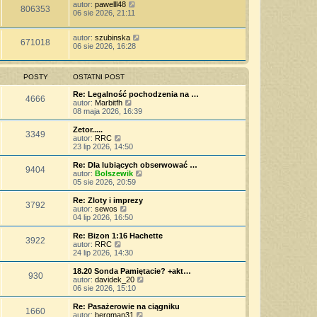
autor:
pawelll48
806353
06 sie 2026, 21:11
autor:
szubinska
671018
06 sie 2026, 16:28
POSTY
OSTATNI POST
Re: Legalność pochodzenia na …
4666
W
autor:
Marbitfh
y
08 maja 2026, 16:39
ś
w
Zetor.....
3349
i
W
autor:
RRC
e
y
23 lip 2026, 14:50
t
ś
l
w
Re: Dla lubiących obserwować …
9404
n
i
W
autor:
Bolszewik
a
e
y
05 sie 2026, 20:59
j
t
ś
n
l
w
Re: Zloty i imprezy
o
3792
n
i
W
autor:
sewos
w
a
e
y
04 lip 2026, 16:50
s
j
t
ś
z
n
l
w
Re: Bizon 1:16 Hachette
y
o
3922
n
i
W
autor:
RRC
p
w
a
e
y
24 lip 2026, 14:30
o
s
j
t
ś
s
z
n
l
w
18.20 Sonda Pamiętacie? +akt…
t
y
o
930
n
i
W
autor:
davidek_20
p
w
a
e
y
06 sie 2026, 15:10
o
s
j
t
ś
s
z
n
l
w
Re: Pasażerowie na ciągniku
t
y
o
1660
n
i
W
autor:
bergman31