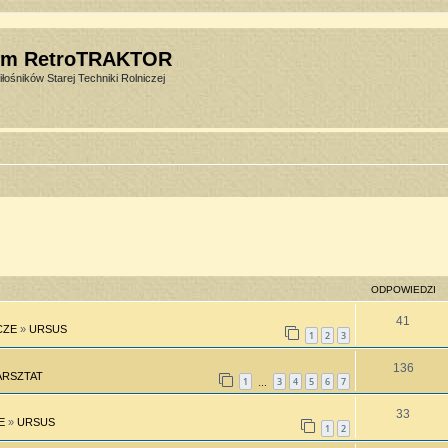
um RetroTRAKTOR
łośników Starej Techniki Rolniczej
ODPOWIEDZI
41
CZE
»
URSUS
1
2
3
136
RSZTAT
1
3
4
5
6
7
…
33
E
»
URSUS
1
2