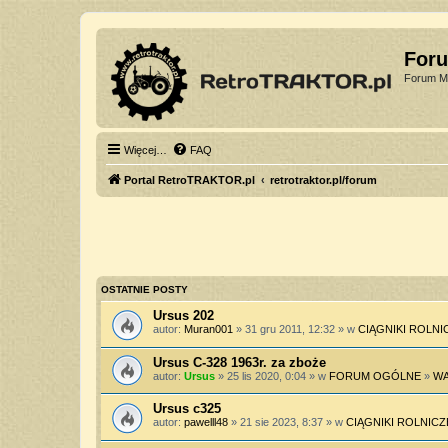
For
Forum Mi
Więcej…
FAQ
Portal RetroTRAKTOR.pl
retrotraktor.pl/forum
OSTATNIE POSTY
Ursus 202
autor:
Muran001
» 31 gru 2011, 12:32 » w
CIĄGNIKI ROLNI
Ursus C-328 1963r. za zboże
autor:
Ursus
» 25 lis 2020, 0:04 » w
FORUM OGÓLNE
»
WA
Ursus c325
autor:
pawelll48
» 21 sie 2023, 8:37 » w
CIĄGNIKI ROLNICZ