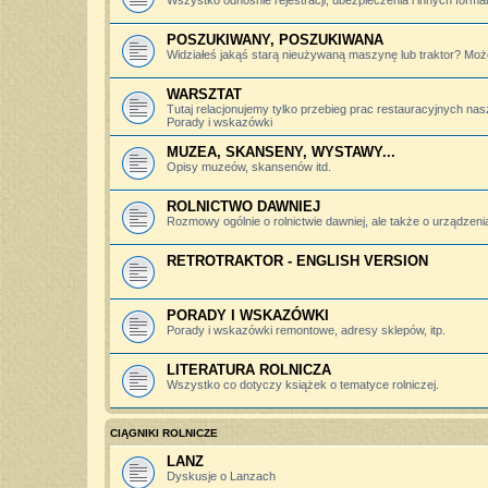
Wszystko odnośnie rejestracji, ubezpieczenia i innych forma
POSZUKIWANY, POSZUKIWANA
Widziałeś jakąś starą nieużywaną maszynę lub traktor? Może
WARSZTAT
Tutaj relacjonujemy tylko przebieg prac restauracyjnych nas
Porady i wskazówki
MUZEA, SKANSENY, WYSTAWY...
Opisy muzeów, skansenów itd.
ROLNICTWO DAWNIEJ
Rozmowy ogólnie o rolnictwie dawniej, ale także o urządzeniac
RETROTRAKTOR - ENGLISH VERSION
PORADY I WSKAZÓWKI
Porady i wskazówki remontowe, adresy sklepów, itp.
LITERATURA ROLNICZA
Wszystko co dotyczy książek o tematyce rolniczej.
CIĄGNIKI ROLNICZE
LANZ
Dyskusje o Lanzach