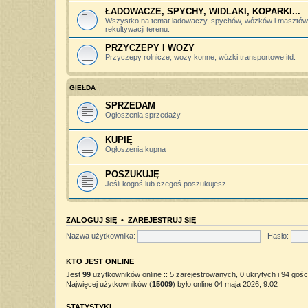
ŁADOWACZE, SPYCHY, WIDLAKI, KOPARKI...
Wszystko na temat ładowaczy, spychów, wózków i masztów 
rekultywacji terenu.
PRZYCZEPY I WOZY
Przyczepy rolnicze, wozy konne, wózki transportowe itd.
GIEŁDA
SPRZEDAM
Ogłoszenia sprzedaży
KUPIĘ
Ogłoszenia kupna
POSZUKUJĘ
Jeśli kogoś lub czegoś poszukujesz...
ZALOGUJ SIĘ
•
ZAREJESTRUJ SIĘ
Nazwa użytkownika:
Hasło:
KTO JEST ONLINE
Jest
99
użytkowników online :: 5 zarejestrowanych, 0 ukrytych i 94 gośc
Najwięcej użytkowników (
15009
) było online 04 maja 2026, 9:02
STATYSTYKI