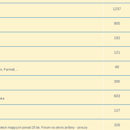
1237
905
192
121
48
 Farmall, ...
395
603
wka
127
326
ołach mających ponad 25 lat. Forum na okres próbny - proszę