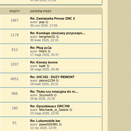
05 sie 2026, 21:08
o
s
j
t
ś
s
z
n
l
w
t
y
o
n
i
POSTY
OSTATNI POST
p
w
a
e
o
s
j
t
Re: Zamiatarka Pronar ZMC 2
s
z
1967
n
l
W
autor:
pop
t
y
o
n
y
30 cze 2026, 17:09
p
w
a
ś
o
s
j
w
Re: Kombajn zbożowy przyczepn…
s
z
1179
n
i
W
autor:
bergman31
t
y
o
e
y
30 kwie 2026, 22:15
p
w
t
ś
o
s
l
w
Re: Pług pz1a
s
z
812
n
i
W
autor:
fmich
t
y
a
e
y
17 maja 2026, 20:47
p
j
t
ś
o
n
l
w
Re: Kieraty konne
s
o
1037
n
i
W
autor:
lupik
t
w
a
e
y
26 maja 2025, 20:49
s
j
t
ś
z
n
l
w
Re: 1HC102 - DUZY REMONT
y
o
4051
n
i
W
autor:
piorun1234
p
w
a
e
y
19 kwie 2026, 20:31
o
s
j
t
ś
s
z
n
l
w
Re: Tłuka czy rotacyjna do ni…
t
y
o
866
n
i
W
autor:
SzymonS
p
w
a
e
y
29 lip 2026, 22:30
o
s
j
t
ś
s
z
n
l
w
Re: Opryskiwacz ORC700
t
y
o
180
n
i
W
autor:
Mechanik_w_Sadzie
p
w
a
e
y
23 maja 2026, 22:05
o
s
j
t
ś
s
z
n
l
w
Re: Lokomobile bw
t
y
o
61
n
i
W
autor:
pawel181981
p
w
a
e
y
12 sty 2026, 22:09
o
s
j
t