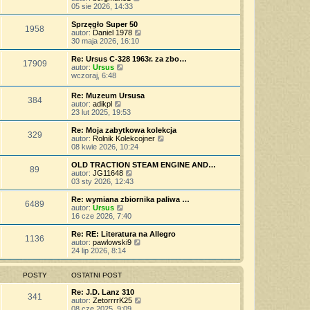
p
w
a
e
y
05 sie 2026, 14:33
o
s
j
t
ś
s
z
n
l
w
Sprzęgło Super 50
t
y
o
1958
n
i
W
autor:
Daniel 1978
p
w
a
e
y
30 maja 2026, 16:10
o
s
j
t
ś
s
z
n
l
w
Re: Ursus C-328 1963r. za zbo…
t
y
o
17909
n
i
W
autor:
Ursus
p
w
a
e
y
wczoraj, 6:48
o
s
j
t
ś
s
z
n
l
w
t
Re: Muzeum Ursusa
y
o
n
384
i
W
autor:
adikpl
p
w
a
e
y
23 lut 2025, 19:53
o
s
j
t
ś
s
z
n
l
w
t
Re: Moja zabytkowa kolekcja
y
o
n
329
i
W
autor:
Rolnik Kolekcojner
p
w
a
e
y
08 kwie 2026, 10:24
o
s
j
t
ś
s
z
n
l
w
t
OLD TRACTION STEAM ENGINE AND…
y
o
89
n
i
W
autor:
JG11648
p
w
a
e
y
03 sty 2026, 12:43
o
s
j
t
ś
s
z
n
l
w
t
Re: wymiana zbiornika paliwa …
y
o
6489
n
i
W
autor:
Ursus
p
w
a
e
y
16 cze 2026, 7:40
o
s
j
t
ś
s
z
n
l
w
t
Re: RE: Literatura na Allegro
y
o
1136
n
i
W
autor:
pawlowski9
p
w
a
e
y
24 lip 2026, 8:14
o
s
j
t
ś
s
z
n
l
w
t
y
o
n
i
POSTY
OSTATNI POST
p
w
a
e
o
s
j
t
Re: J.D. Lanz 310
s
341
z
n
l
W
autor:
ZetorrrrK25
t
y
o
n
y
08 cze 2025, 9:09