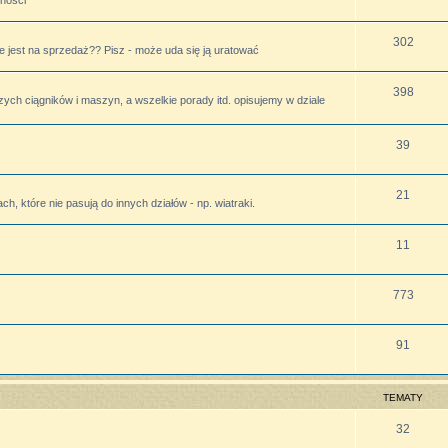
lności
302
 jest na sprzedaż?? Pisz - może uda się ją uratować
398
zych ciągników i maszyn, a wszelkie porady itd. opisujemy w dziale
39
21
h, które nie pasują do innych działów - np. wiatraki.
11
773
91
TEMATY
32