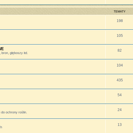
TEMATY
198
105
WE
82
bron, głęboszy itd.
104
435
54
24
do ochrony roślin.
13
ch