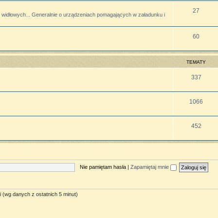
27
widłowych... Generalnie o urządzeniach pomagających w załadunku i
60
TEMATY
337
1066
452
Nie pamiętam hasła
|
Zapamiętaj mnie
i (wg danych z ostatnich 5 minut)