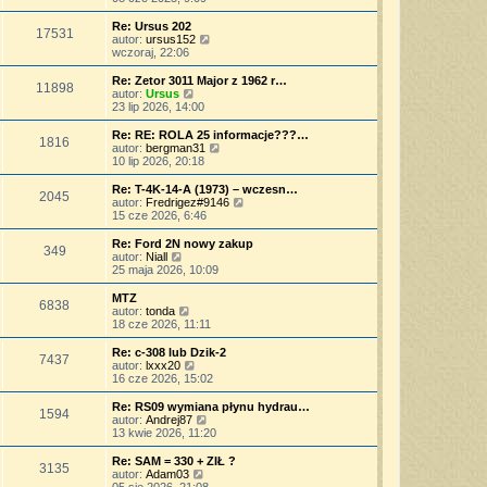
p
w
a
ś
o
s
j
w
Re: Ursus 202
s
17531
z
n
i
W
autor:
ursus152
t
y
o
e
y
wczoraj, 22:06
p
w
t
ś
o
s
l
w
Re: Zetor 3011 Major z 1962 r…
s
11898
z
n
i
W
autor:
Ursus
t
y
a
e
y
23 lip 2026, 14:00
p
j
t
ś
o
n
l
w
Re: RE: ROLA 25 informacje???…
s
o
1816
n
i
W
autor:
bergman31
t
w
a
e
y
10 lip 2026, 20:18
s
j
t
ś
z
n
l
w
Re: T-4K-14-A (1973) – wczesn…
y
o
2045
n
i
W
autor:
Fredrigez#9146
p
w
a
e
y
15 cze 2026, 6:46
o
s
j
t
ś
s
z
n
l
w
Re: Ford 2N nowy zakup
t
y
o
349
n
i
W
autor:
Niall
p
w
a
e
y
25 maja 2026, 10:09
o
s
j
t
ś
s
z
n
l
w
MTZ
t
y
o
6838
n
i
W
autor:
tonda
p
w
a
e
y
18 cze 2026, 11:11
o
s
j
t
ś
s
z
n
l
w
Re: c-308 lub Dzik-2
t
y
o
7437
n
i
W
autor:
lxxx20
p
w
a
e
y
16 cze 2026, 15:02
o
s
j
t
ś
s
z
n
l
w
Re: RS09 wymiana płynu hydrau…
t
y
o
1594
n
i
W
autor:
Andrej87
p
w
a
e
y
13 kwie 2026, 11:20
o
s
j
t
ś
s
z
n
l
w
Re: SAM = 330 + ZIŁ ?
t
y
o
3135
n
i
W
autor:
Adam03
p
w
a
e
y