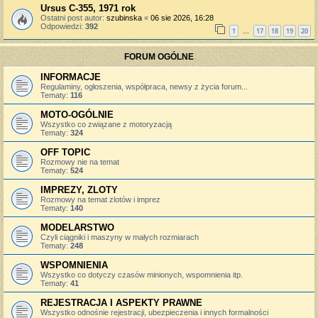
Ursus C-355, 1971 rok
Ostatni post autor:
szubinska
«
06 sie 2026, 16:28
Odpowiedzi:
392
1
17
18
19
20
…
FORUM OGÓLNE
INFORMACJE
Regulaminy, ogłoszenia, współpraca, newsy z życia forum...
Tematy:
116
MOTO-OGÓLNIE
Wszystko co związane z motoryzacją
Tematy:
324
OFF TOPIC
Rozmowy nie na temat
Tematy:
524
IMPREZY, ZLOTY
Rozmowy na temat zlotów i imprez
Tematy:
140
MODELARSTWO
Czyli ciągniki i maszyny w małych rozmiarach
Tematy:
248
WSPOMNIENIA
Wszystko co dotyczy czasów minionych, wspomnienia itp.
Tematy:
41
REJESTRACJA I ASPEKTY PRAWNE
Wszystko odnośnie rejestracji, ubezpieczenia i innych formalności