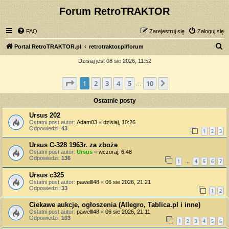
Forum RetroTRAKTOR
FAQ
Zarejestruj się
Zaloguj się
S
Portal RetroTRAKTOR.pl
retrotraktor.pl/forum
z
Dzisiaj jest 08 sie 2026, 11:52
u
Strona
1
z
10
1
2
3
4
5
10
Następna
k
…
a
Ostatnie posty
j
Ursus 202
Ostatni post autor:
Adam03
«
dzisiaj, 10:26
Odpowiedzi:
43
1
2
3
Ursus C-328 1963r. za zboże
Ostatni post autor:
Ursus
«
wczoraj, 6:48
Odpowiedzi:
136
1
4
5
6
7
…
Ursus c325
Ostatni post autor:
pawelll48
«
06 sie 2026, 21:21
Odpowiedzi:
33
1
2
Ciekawe aukcje, ogłoszenia (Allegro, Tablica.pl i inne)
Ostatni post autor:
pawelll48
«
06 sie 2026, 21:11
Odpowiedzi:
103
1
2
3
4
5
6