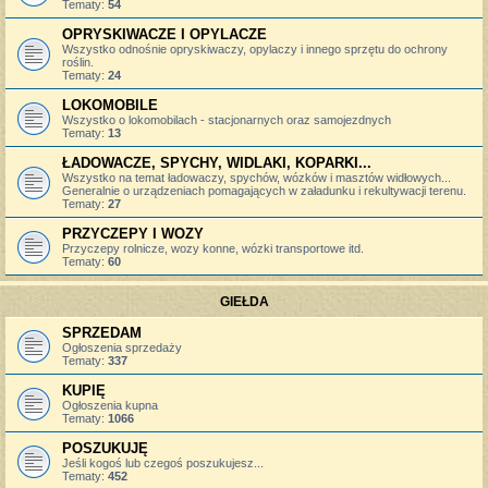
Tematy:
54
OPRYSKIWACZE I OPYLACZE
Wszystko odnośnie opryskiwaczy, opylaczy i innego sprzętu do ochrony
roślin.
Tematy:
24
LOKOMOBILE
Wszystko o lokomobilach - stacjonarnych oraz samojezdnych
Tematy:
13
ŁADOWACZE, SPYCHY, WIDLAKI, KOPARKI...
Wszystko na temat ładowaczy, spychów, wózków i masztów widłowych...
Generalnie o urządzeniach pomagających w załadunku i rekultywacji terenu.
Tematy:
27
PRZYCZEPY I WOZY
Przyczepy rolnicze, wozy konne, wózki transportowe itd.
Tematy:
60
GIEŁDA
SPRZEDAM
Ogłoszenia sprzedaży
Tematy:
337
KUPIĘ
Ogłoszenia kupna
Tematy:
1066
POSZUKUJĘ
Jeśli kogoś lub czegoś poszukujesz...
Tematy:
452