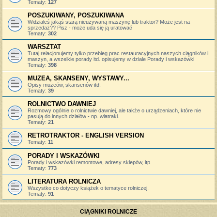
Tematy:
127
POSZUKIWANY, POSZUKIWANA
Widziałeś jakąś starą nieużywaną maszynę lub traktor? Może jest na
sprzedaż?? Pisz - może uda się ją uratować
Tematy:
302
WARSZTAT
Tutaj relacjonujemy tylko przebieg prac restauracyjnych naszych ciągników i
maszyn, a wszelkie porady itd. opisujemy w dziale Porady i wskazówki
Tematy:
398
MUZEA, SKANSENY, WYSTAWY...
Opisy muzeów, skansenów itd.
Tematy:
39
ROLNICTWO DAWNIEJ
Rozmowy ogólnie o rolnictwie dawniej, ale także o urządzeniach, które nie
pasują do innych działów - np. wiatraki.
Tematy:
21
RETROTRAKTOR - ENGLISH VERSION
Tematy:
11
PORADY I WSKAZÓWKI
Porady i wskazówki remontowe, adresy sklepów, itp.
Tematy:
773
LITERATURA ROLNICZA
Wszystko co dotyczy książek o tematyce rolniczej.
Tematy:
91
CIĄGNIKI ROLNICZE