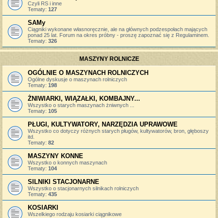
Czyli RS i inne
Tematy:
127
SAMy
Ciągniki wykonane własnoręcznie, ale na głównych podzespołach mających
ponad 25 lat. Forum na okres próbny - proszę zapoznać się z Regulaminem.
Tematy:
326
MASZYNY ROLNICZE
OGÓLNIE O MASZYNACH ROLNICZYCH
Ogólne dyskusje o maszynach rolniczych
Tematy:
198
ŻNIWIARKI, WIĄZAŁKI, KOMBAJNY...
Wszystko o starych maszynach żniwnych ...
Tematy:
105
PŁUGI, KULTYWATORY, NARZĘDZIA UPRAWOWE
Wszystko co dotyczy różnych starych pługów, kultywatorów, bron, głęboszy
itd.
Tematy:
82
MASZYNY KONNE
Wszystko o konnych maszynach
Tematy:
104
SILNIKI STACJONARNE
Wszystko o stacjonarnych silnikach rolniczych
Tematy:
435
KOSIARKI
Wszelkiego rodzaju kosiarki ciągnikowe