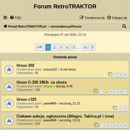
Forum RetroTRAKTOR
FAQ
Zarejestruj się
Zaloguj się
S
Portal RetroTRAKTOR.pl
retrotraktor.pl/forum
z
Dzisiaj jest 07 sie 2026, 22:13
u
Strona
1
z
10
1
2
3
4
5
10
Następna
k
…
a
Ostatnie posty
j
Ursus 202
Ostatni post autor:
ursus152
«
6 min temu
Odpowiedzi:
41
1
2
3
Ursus C-328 1963r. za zboże
Ostatni post autor:
Ursus
«
dzisiaj, 6:48
Odpowiedzi:
136
1
4
5
6
7
…
Ursus c325
Ostatni post autor:
pawelll48
«
wczoraj, 21:21
Odpowiedzi:
33
1
2
Ciekawe aukcje, ogłoszenia (Allegro, Tablica.pl i inne)
Ostatni post autor:
pawelll48
«
wczoraj, 21:11
Odpowiedzi:
103
1
2
3
4
5
6