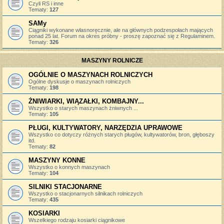
Czyli RS i inne
Tematy:
127
SAMy
Ciągniki wykonane własnoręcznie, ale na głównych podzespołach mających
ponad 25 lat. Forum na okres próbny - proszę zapoznać się z Regulaminem.
Tematy:
326
MASZYNY ROLNICZE
OGÓLNIE O MASZYNACH ROLNICZYCH
Ogólne dyskusje o maszynach rolniczych
Tematy:
198
ŻNIWIARKI, WIĄZAŁKI, KOMBAJNY...
Wszystko o starych maszynach żniwnych ...
Tematy:
105
PŁUGI, KULTYWATORY, NARZĘDZIA UPRAWOWE
Wszystko co dotyczy różnych starych pługów, kultywatorów, bron, głęboszy
itd.
Tematy:
82
MASZYNY KONNE
Wszystko o konnych maszynach
Tematy:
104
SILNIKI STACJONARNE
Wszystko o stacjonarnych silnikach rolniczych
Tematy:
435
KOSIARKI
Wszelkiego rodzaju kosiarki ciągnikowe