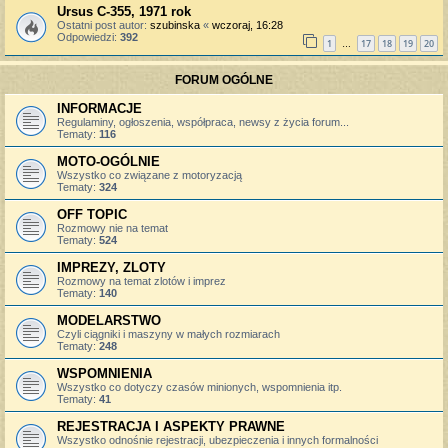
Ursus C-355, 1971 rok
Ostatni post autor:
szubinska
«
wczoraj, 16:28
Odpowiedzi:
392
1
17
18
19
20
…
FORUM OGÓLNE
INFORMACJE
Regulaminy, ogłoszenia, współpraca, newsy z życia forum...
Tematy:
116
MOTO-OGÓLNIE
Wszystko co związane z motoryzacją
Tematy:
324
OFF TOPIC
Rozmowy nie na temat
Tematy:
524
IMPREZY, ZLOTY
Rozmowy na temat zlotów i imprez
Tematy:
140
MODELARSTWO
Czyli ciągniki i maszyny w małych rozmiarach
Tematy:
248
WSPOMNIENIA
Wszystko co dotyczy czasów minionych, wspomnienia itp.
Tematy:
41
REJESTRACJA I ASPEKTY PRAWNE
Wszystko odnośnie rejestracji, ubezpieczenia i innych formalności