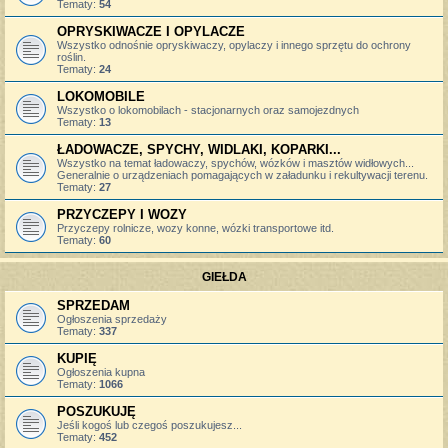
Tematy:
54
OPRYSKIWACZE I OPYLACZE
Wszystko odnośnie opryskiwaczy, opylaczy i innego sprzętu do ochrony
roślin.
Tematy:
24
LOKOMOBILE
Wszystko o lokomobilach - stacjonarnych oraz samojezdnych
Tematy:
13
ŁADOWACZE, SPYCHY, WIDLAKI, KOPARKI...
Wszystko na temat ładowaczy, spychów, wózków i masztów widłowych...
Generalnie o urządzeniach pomagających w załadunku i rekultywacji terenu.
Tematy:
27
PRZYCZEPY I WOZY
Przyczepy rolnicze, wozy konne, wózki transportowe itd.
Tematy:
60
GIEŁDA
SPRZEDAM
Ogłoszenia sprzedaży
Tematy:
337
KUPIĘ
Ogłoszenia kupna
Tematy:
1066
POSZUKUJĘ
Jeśli kogoś lub czegoś poszukujesz...
Tematy:
452