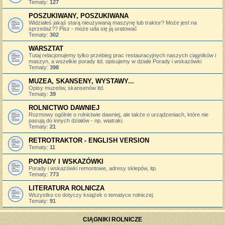
Tematy:
127
POSZUKIWANY, POSZUKIWANA
Widziałeś jakąś starą nieużywaną maszynę lub traktor? Może jest na
sprzedaż?? Pisz - może uda się ją uratować
Tematy:
302
WARSZTAT
Tutaj relacjonujemy tylko przebieg prac restauracyjnych naszych ciągników i
maszyn, a wszelkie porady itd. opisujemy w dziale Porady i wskazówki
Tematy:
398
MUZEA, SKANSENY, WYSTAWY...
Opisy muzeów, skansenów itd.
Tematy:
39
ROLNICTWO DAWNIEJ
Rozmowy ogólnie o rolnictwie dawniej, ale także o urządzeniach, które nie
pasują do innych działów - np. wiatraki.
Tematy:
21
RETROTRAKTOR - ENGLISH VERSION
Tematy:
11
PORADY I WSKAZÓWKI
Porady i wskazówki remontowe, adresy sklepów, itp.
Tematy:
773
LITERATURA ROLNICZA
Wszystko co dotyczy książek o tematyce rolniczej.
Tematy:
91
CIĄGNIKI ROLNICZE