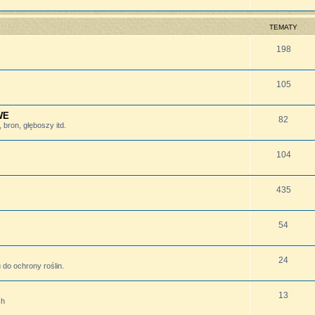
TEMATY
198
105
WE
82
bron, głęboszy itd.
104
435
54
24
do ochrony roślin.
13
ch