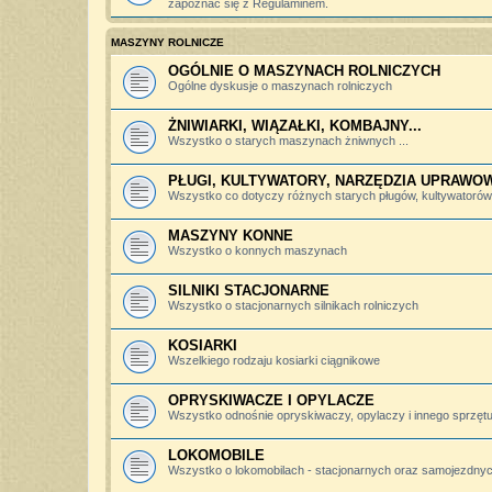
zapoznać się z Regulaminem.
MASZYNY ROLNICZE
OGÓLNIE O MASZYNACH ROLNICZYCH
Ogólne dyskusje o maszynach rolniczych
ŻNIWIARKI, WIĄZAŁKI, KOMBAJNY...
Wszystko o starych maszynach żniwnych ...
PŁUGI, KULTYWATORY, NARZĘDZIA UPRAWO
Wszystko co dotyczy różnych starych pługów, kultywatorów, 
MASZYNY KONNE
Wszystko o konnych maszynach
SILNIKI STACJONARNE
Wszystko o stacjonarnych silnikach rolniczych
KOSIARKI
Wszelkiego rodzaju kosiarki ciągnikowe
OPRYSKIWACZE I OPYLACZE
Wszystko odnośnie opryskiwaczy, opylaczy i innego sprzętu 
LOKOMOBILE
Wszystko o lokomobilach - stacjonarnych oraz samojezdny