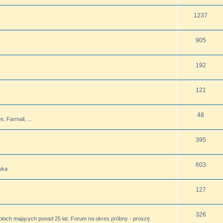
1237
905
192
121
48
 Farmall, ...
395
603
wka
127
326
ołach mających ponad 25 lat. Forum na okres próbny - proszę