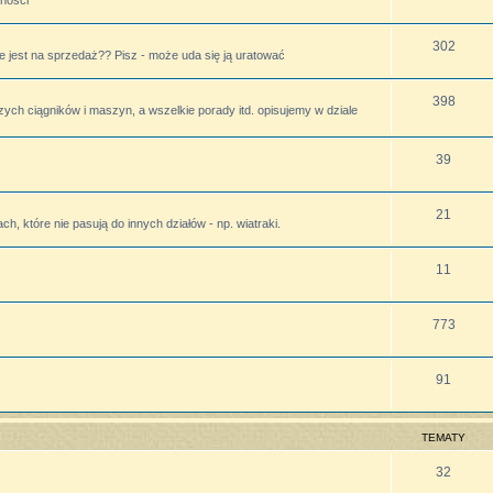
lności
302
 jest na sprzedaż?? Pisz - może uda się ją uratować
398
zych ciągników i maszyn, a wszelkie porady itd. opisujemy w dziale
39
21
h, które nie pasują do innych działów - np. wiatraki.
11
773
91
TEMATY
32