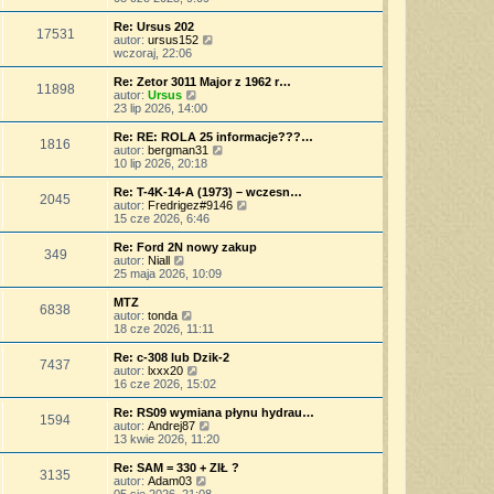
p
w
a
ś
o
s
j
w
Re: Ursus 202
s
17531
z
n
i
W
autor:
ursus152
t
y
o
e
y
wczoraj, 22:06
p
w
t
ś
o
s
l
w
Re: Zetor 3011 Major z 1962 r…
s
11898
z
n
i
W
autor:
Ursus
t
y
a
e
y
23 lip 2026, 14:00
p
j
t
ś
o
n
l
w
Re: RE: ROLA 25 informacje???…
s
o
1816
n
i
W
autor:
bergman31
t
w
a
e
y
10 lip 2026, 20:18
s
j
t
ś
z
n
l
w
Re: T-4K-14-A (1973) – wczesn…
y
o
2045
n
i
W
autor:
Fredrigez#9146
p
w
a
e
y
15 cze 2026, 6:46
o
s
j
t
ś
s
z
n
l
w
Re: Ford 2N nowy zakup
t
y
o
349
n
i
W
autor:
Niall
p
w
a
e
y
25 maja 2026, 10:09
o
s
j
t
ś
s
z
n
l
w
MTZ
t
y
o
6838
n
i
W
autor:
tonda
p
w
a
e
y
18 cze 2026, 11:11
o
s
j
t
ś
s
z
n
l
w
Re: c-308 lub Dzik-2
t
y
o
7437
n
i
W
autor:
lxxx20
p
w
a
e
y
16 cze 2026, 15:02
o
s
j
t
ś
s
z
n
l
w
Re: RS09 wymiana płynu hydrau…
t
y
o
1594
n
i
W
autor:
Andrej87
p
w
a
e
y
13 kwie 2026, 11:20
o
s
j
t
ś
s
z
n
l
w
Re: SAM = 330 + ZIŁ ?
t
y
o
3135
n
i
W
autor:
Adam03
p
w
a
e
y