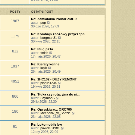
05 sie 2026, 21:08
o
s
j
t
ś
s
z
n
l
w
t
y
o
n
i
POSTY
OSTATNI POST
p
w
a
e
o
s
j
t
Re: Zamiatarka Pronar ZMC 2
s
z
1967
n
l
W
autor:
pop
t
y
o
n
y
30 cze 2026, 17:09
p
w
a
ś
o
s
j
w
Re: Kombajn zbożowy przyczepn…
s
z
1179
n
i
W
autor:
bergman31
t
y
o
e
y
30 kwie 2026, 22:15
p
w
t
ś
o
s
l
w
Re: Pług pz1a
s
z
812
n
i
W
autor:
fmich
t
y
a
e
y
17 maja 2026, 20:47
p
j
t
ś
o
n
l
w
Re: Kieraty konne
s
o
1037
n
i
W
autor:
lupik
t
w
a
e
y
26 maja 2025, 20:49
s
j
t
ś
z
n
l
w
Re: 1HC102 - DUZY REMONT
y
o
4051
n
i
W
autor:
piorun1234
p
w
a
e
y
19 kwie 2026, 20:31
o
s
j
t
ś
s
z
n
l
w
Re: Tłuka czy rotacyjna do ni…
t
y
o
866
n
i
W
autor:
SzymonS
p
w
a
e
y
29 lip 2026, 22:30
o
s
j
t
ś
s
z
n
l
w
Re: Opryskiwacz ORC700
t
y
o
180
n
i
W
autor:
Mechanik_w_Sadzie
p
w
a
e
y
23 maja 2026, 22:05
o
s
j
t
ś
s
z
n
l
w
Re: Lokomobile bw
t
y
o
61
n
i
W
autor:
pawel181981
p
w
a
e
y
12 sty 2026, 22:09
o
s
j
t