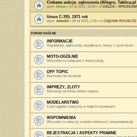
Ciekawe aukcje, ogłoszenia (Allegro, Tablica.pl 
autor:
Ursus
» 01 lis 2013, 16:50 » w
GIEŁDA
»
SPRZEDAM
Ursus C-355, 1971 rok
autor:
Adam03
» 08 lut 2025, 2:29 » w
CIĄGNIKI ROLNICZE
FORUM OGÓLNE
INFORMACJE
Regulaminy, ogłoszenia, współpraca, newsy z życia forum...
MOTO-OGÓLNIE
Wszystko co związane z motoryzacją
OFF TOPIC
Rozmowy nie na temat
IMPREZY, ZLOTY
Rozmowy na temat zlotów i imprez
MODELARSTWO
Czyli ciągniki i maszyny w małych rozmiarach
WSPOMNIENIA
Wszystko co dotyczy czasów minionych, wspomnienia itp.
REJESTRACJA I ASPEKTY PRAWNE