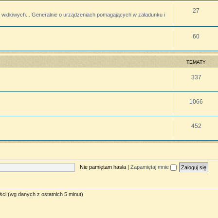
27
widłowych... Generalnie o urządzeniach pomagających w załadunku i
60
TEMATY
337
1066
452
Nie pamiętam hasła
|
Zapamiętaj mnie
ści (wg danych z ostatnich 5 minut)