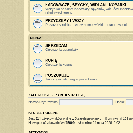
ŁADOWACZE, SPYCHY, WIDLAKI, KOPARKI...
Wszystko na temat ładowaczy, spychów, wózków i masztów 
rekultywacji terenu.
PRZYCZEPY I WOZY
Przyczepy rolnicze, wozy konne, wózki transportowe itd.
GIEŁDA
SPRZEDAM
Ogłoszenia sprzedaży
KUPIĘ
Ogłoszenia kupna
POSZUKUJĘ
Jeśli kogoś lub czegoś poszukujesz...
ZALOGUJ SIĘ
•
ZAREJESTRUJ SIĘ
Nazwa użytkownika:
Hasło:
KTO JEST ONLINE
Jest
114
użytkowników online :: 5 zarejestrowanych, 0 ukrytych i 109 go
Najwięcej użytkowników (
15009
) było online 04 maja 2026, 9:02
STATYSTYKI