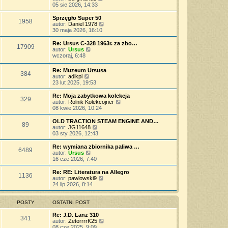
p
w
a
e
y
05 sie 2026, 14:33
o
s
j
t
ś
s
z
n
l
w
Sprzęgło Super 50
t
y
o
1958
n
i
W
autor:
Daniel 1978
p
w
a
e
y
30 maja 2026, 16:10
o
s
j
t
ś
s
z
n
l
w
Re: Ursus C-328 1963r. za zbo…
t
y
o
17909
n
i
W
autor:
Ursus
p
w
a
e
y
wczoraj, 6:48
o
s
j
t
ś
s
z
n
l
w
t
Re: Muzeum Ursusa
y
o
n
384
i
W
autor:
adikpl
p
w
a
e
y
23 lut 2025, 19:53
o
s
j
t
ś
s
z
n
l
w
t
Re: Moja zabytkowa kolekcja
y
o
n
329
i
W
autor:
Rolnik Kolekcojner
p
w
a
e
y
08 kwie 2026, 10:24
o
s
j
t
ś
s
z
n
l
w
t
OLD TRACTION STEAM ENGINE AND…
y
o
89
n
i
W
autor:
JG11648
p
w
a
e
y
03 sty 2026, 12:43
o
s
j
t
ś
s
z
n
l
w
t
Re: wymiana zbiornika paliwa …
y
o
6489
n
i
W
autor:
Ursus
p
w
a
e
y
16 cze 2026, 7:40
o
s
j
t
ś
s
z
n
l
w
t
Re: RE: Literatura na Allegro
y
o
1136
n
i
W
autor:
pawlowski9
p
w
a
e
y
24 lip 2026, 8:14
o
s
j
t
ś
s
z
n
l
w
t
y
o
n
i
POSTY
OSTATNI POST
p
w
a
e
o
s
j
t
Re: J.D. Lanz 310
s
341
z
n
l
W
autor:
ZetorrrrK25
t
y
o
n
y
08 cze 2025, 9:09