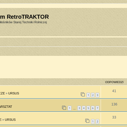
um RetroTRAKTOR
łośników Starej Techniki Rolniczej
ODPOWIEDZI
41
CZE
»
URSUS
1
2
3
136
RSZTAT
1
3
4
5
6
7
…
33
E
»
URSUS
1
2