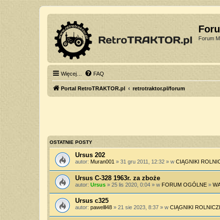
For
Forum Mi
Więcej…
FAQ
Portal RetroTRAKTOR.pl
retrotraktor.pl/forum
OSTATNIE POSTY
Ursus 202
autor:
Muran001
» 31 gru 2011, 12:32 » w
CIĄGNIKI ROLNI
Ursus C-328 1963r. za zboże
autor:
Ursus
» 25 lis 2020, 0:04 » w
FORUM OGÓLNE
»
WA
Ursus c325
autor:
pawelll48
» 21 sie 2023, 8:37 » w
CIĄGNIKI ROLNICZ