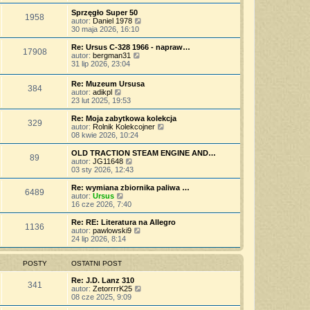
t
ś
s
z
n
l
w
Sprzęgło Super 50
t
y
o
1958
n
i
W
autor:
Daniel 1978
p
w
a
e
y
30 maja 2026, 16:10
o
s
j
t
ś
s
z
n
l
w
Re: Ursus C-328 1966 - napraw…
t
y
o
17908
n
i
W
autor:
bergman31
p
w
a
e
y
31 lip 2026, 23:04
o
s
j
t
ś
s
z
n
l
w
t
Re: Muzeum Ursusa
y
o
n
384
i
W
autor:
adikpl
p
w
a
e
y
23 lut 2025, 19:53
o
s
j
t
ś
s
z
n
l
w
t
Re: Moja zabytkowa kolekcja
y
o
n
329
i
W
autor:
Rolnik Kolekcojner
p
w
a
e
y
08 kwie 2026, 10:24
o
s
j
t
ś
s
z
n
l
w
t
OLD TRACTION STEAM ENGINE AND…
y
o
89
n
i
W
autor:
JG11648
p
w
a
e
y
03 sty 2026, 12:43
o
s
j
t
ś
s
z
n
l
w
t
Re: wymiana zbiornika paliwa …
y
o
6489
n
i
W
autor:
Ursus
p
w
a
e
y
16 cze 2026, 7:40
o
s
j
t
ś
s
z
n
l
w
t
Re: RE: Literatura na Allegro
y
o
1136
n
i
W
autor:
pawlowski9
p
w
a
e
y
24 lip 2026, 8:14
o
s
j
t
ś
s
z
n
l
w
t
y
o
n
i
POSTY
OSTATNI POST
p
w
a
e
o
s
j
t
Re: J.D. Lanz 310
s
341
z
n
l
W
autor:
ZetorrrrK25
t
y
o
n
y
08 cze 2025, 9:09
p
w
a
ś