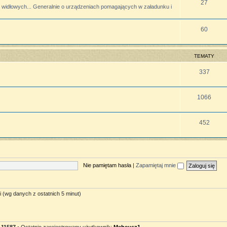
27
widłowych... Generalnie o urządzeniach pomagających w załadunku i
60
TEMATY
337
1066
452
Nie pamiętam hasła
|
Zapamiętaj mnie
i (wg danych z ostatnich 5 minut)