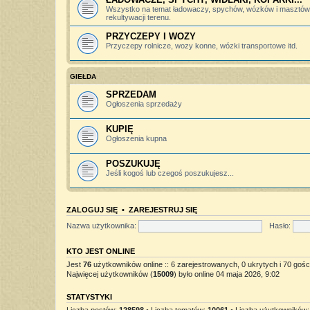
Wszystko na temat ładowaczy, spychów, wózków i masztów 
rekultywacji terenu.
PRZYCZEPY I WOZY
Przyczepy rolnicze, wozy konne, wózki transportowe itd.
GIEŁDA
SPRZEDAM
Ogłoszenia sprzedaży
KUPIĘ
Ogłoszenia kupna
POSZUKUJĘ
Jeśli kogoś lub czegoś poszukujesz...
ZALOGUJ SIĘ
•
ZAREJESTRUJ SIĘ
Nazwa użytkownika:
Hasło:
KTO JEST ONLINE
Jest
76
użytkowników online :: 6 zarejestrowanych, 0 ukrytych i 70 gośc
Najwięcej użytkowników (
15009
) było online 04 maja 2026, 9:02
STATYSTYKI