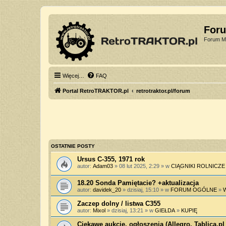
For
Forum Mi
Więcej…
FAQ
Portal RetroTRAKTOR.pl
retrotraktor.pl/forum
OSTATNIE POSTY
Ursus C-355, 1971 rok
autor:
Adam03
» 08 lut 2025, 2:29 » w
CIĄGNIKI ROLNICZE
18.20 Sonda Pamiętacie? +aktualizacja
autor:
davidek_20
» dzisiaj, 15:10 » w
FORUM OGÓLNE
»
Zaczep dolny / listwa C355
autor:
Mixol
» dzisiaj, 13:21 » w
GIEŁDA
»
KUPIĘ
Ciekawe aukcje, ogłoszenia (Allegro, Tablica.pl 