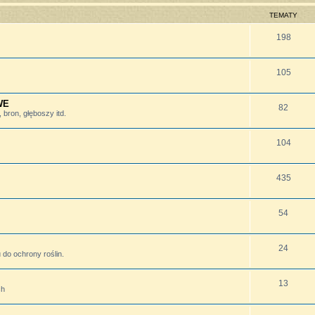
TEMATY
198
105
WE
82
bron, głęboszy itd.
104
435
54
24
do ochrony roślin.
13
ch