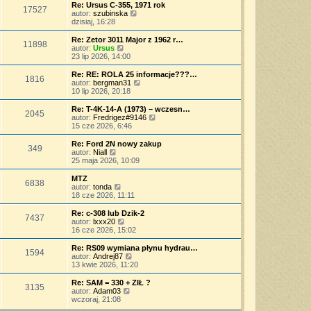
o
s
j
w
Re: Ursus C-355, 1971 rok
s
17527
z
n
i
W
autor:
szubinska
t
y
o
e
y
dzisiaj, 16:28
p
w
t
ś
o
s
l
w
Re: Zetor 3011 Major z 1962 r…
s
11898
z
n
i
W
autor:
Ursus
t
y
a
e
y
23 lip 2026, 14:00
p
j
t
ś
o
n
l
w
Re: RE: ROLA 25 informacje???…
s
o
1816
n
i
W
autor:
bergman31
t
w
a
e
y
10 lip 2026, 20:18
s
j
t
ś
z
n
l
w
Re: T-4K-14-A (1973) – wczesn…
y
o
2045
n
i
W
autor:
Fredrigez#9146
p
w
a
e
y
15 cze 2026, 6:46
o
s
j
t
ś
s
z
n
l
w
Re: Ford 2N nowy zakup
t
y
o
349
n
i
W
autor:
Niall
p
w
a
e
y
25 maja 2026, 10:09
o
s
j
t
ś
s
z
n
l
w
MTZ
t
y
o
6838
n
i
W
autor:
tonda
p
w
a
e
y
18 cze 2026, 11:11
o
s
j
t
ś
s
z
n
l
w
Re: c-308 lub Dzik-2
t
y
o
7437
n
i
W
autor:
lxxx20
p
w
a
e
y
16 cze 2026, 15:02
o
s
j
t
ś
s
z
n
l
w
Re: RS09 wymiana płynu hydrau…
t
y
o
1594
n
i
W
autor:
Andrej87
p
w
a
e
y
13 kwie 2026, 11:20
o
s
j
t
ś
s
z
n
l
w
Re: SAM = 330 + ZIŁ ?
t
y
o
3135
n
i
W
autor:
Adam03
p
w
a
e
y
wczoraj, 21:08
o
s
j
t
ś
s