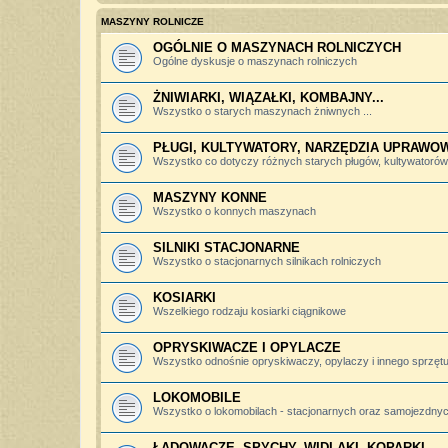
MASZYNY ROLNICZE
OGÓLNIE O MASZYNACH ROLNICZYCH
Ogólne dyskusje o maszynach rolniczych
ŻNIWIARKI, WIĄZAŁKI, KOMBAJNY...
Wszystko o starych maszynach żniwnych ...
PŁUGI, KULTYWATORY, NARZĘDZIA UPRAWO
Wszystko co dotyczy różnych starych pługów, kultywatorów, 
MASZYNY KONNE
Wszystko o konnych maszynach
SILNIKI STACJONARNE
Wszystko o stacjonarnych silnikach rolniczych
KOSIARKI
Wszelkiego rodzaju kosiarki ciągnikowe
OPRYSKIWACZE I OPYLACZE
Wszystko odnośnie opryskiwaczy, opylaczy i innego sprzętu 
LOKOMOBILE
Wszystko o lokomobilach - stacjonarnych oraz samojezdny
ŁADOWACZE, SPYCHY, WIDLAKI, KOPARKI...