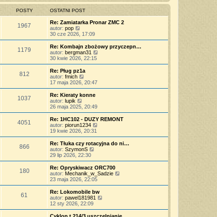
z
n
l
w
t
y
o
n
i
POSTY
OSTATNI POST
p
w
a
e
o
s
j
t
Re: Zamiatarka Pronar ZMC 2
s
z
1967
n
l
W
autor:
pop
t
y
o
n
y
30 cze 2026, 17:09
p
w
a
ś
o
s
j
w
Re: Kombajn zbożowy przyczepn…
s
z
1179
n
i
W
autor:
bergman31
t
y
o
e
y
30 kwie 2026, 22:15
p
w
t
ś
o
s
l
w
Re: Pług pz1a
s
z
812
n
i
W
autor:
fmich
t
y
a
e
y
17 maja 2026, 20:47
p
j
t
ś
o
n
l
w
Re: Kieraty konne
s
o
1037
n
i
W
autor:
lupik
t
w
a
e
y
26 maja 2025, 20:49
s
j
t
ś
z
n
l
w
Re: 1HC102 - DUZY REMONT
y
o
4051
n
i
W
autor:
piorun1234
p
w
a
e
y
19 kwie 2026, 20:31
o
s
j
t
ś
s
z
n
l
w
Re: Tłuka czy rotacyjna do ni…
t
y
o
866
n
i
W
autor:
SzymonS
p
w
a
e
y
29 lip 2026, 22:30
o
s
j
t
ś
s
z
n
l
w
Re: Opryskiwacz ORC700
t
y
o
180
n
i
W
autor:
Mechanik_w_Sadzie
p
w
a
e
y
23 maja 2026, 22:05
o
s
j
t
ś
s
z
n
l
w
Re: Lokomobile bw
t
y
o
61
n
i
W
autor:
pawel181981
p
w
a
e
y
12 sty 2026, 22:09
o
s
j
t
ś
s
z
n
l
w
Cyklop t 214/3 uszczelnianie …
t