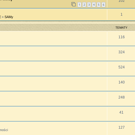
102
1
2
3
4
5
6
1
E
»
SAMy
TEMATY
116
324
524
140
248
41
127
lności