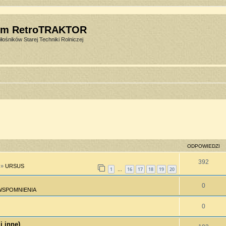
um RetroTRAKTOR
łośników Starej Techniki Rolniczej
ODPOWIEDZI
392
»
URSUS
1
16
17
18
19
20
…
0
WSPOMNIENIA
0
i inne)