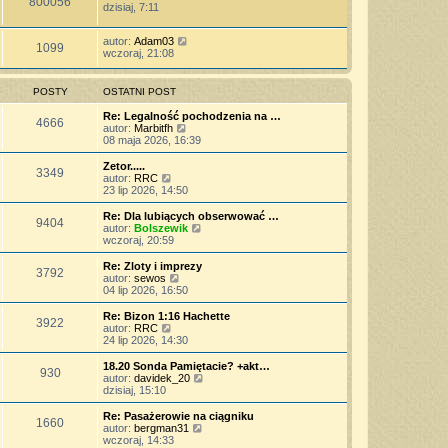
800056
dzisiaj, 7:11
autor:
Adam03
1099
wczoraj, 21:08
POSTY
OSTATNI POST
Re: Legalność pochodzenia na …
4666
W
autor:
Marbitfh
y
08 maja 2026, 16:39
ś
w
Zetor.....
3349
i
W
autor:
RRC
e
y
23 lip 2026, 14:50
t
ś
l
w
Re: Dla lubiących obserwować …
9404
n
i
W
autor:
Bolszewik
a
e
y
wczoraj, 20:59
j
t
ś
n
l
w
Re: Zloty i imprezy
o
3792
n
i
W
autor:
sewos
w
a
e
y
04 lip 2026, 16:50
s
j
t
ś
z
n
l
w
Re: Bizon 1:16 Hachette
y
o
3922
n
i
W
autor:
RRC
p
w
a
e
y
24 lip 2026, 14:30
o
s
j
t
ś
s
z
n
l
w
18.20 Sonda Pamiętacie? +akt…
t
y
o
930
n
i
W
autor:
davidek_20
p
w
a
e
y
dzisiaj, 15:10
o
s
j
t
ś
s
z
n
l
w
Re: Pasażerowie na ciągniku
t
y
o
1660
n
i
W
autor:
bergman31
p
w
a
e
y
wczoraj, 14:33
o
s
j