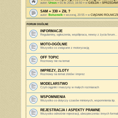
autor:
Ursus
» 01 lis 2013, 16:50 » w
GIEŁDA
»
SPRZEDAM
SAM = 330 + ZIŁ ?
autor:
Bolszewik
» wczoraj, 20:55 » w
CIĄGNIKI ROLNICZ
FORUM OGÓLNE
INFORMACJE
Regulaminy, ogłoszenia, współpraca, newsy z życia forum...
MOTO-OGÓLNIE
Wszystko co związane z motoryzacją
OFF TOPIC
Rozmowy nie na temat
IMPREZY, ZLOTY
Rozmowy na temat zlotów i imprez
MODELARSTWO
Czyli ciągniki i maszyny w małych rozmiarach
WSPOMNIENIA
Wszystko co dotyczy czasów minionych, wspomnienia itp.
REJESTRACJA I ASPEKTY PRAWNE
Wszystko odnośnie rejestracji, ubezpieczenia i innych forma