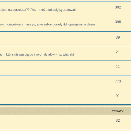
302
 jest na sprzedaż?? Pisz - może uda się ją uratować
398
zych ciągników i maszyn, a wszelkie porady itd. opisujemy w dziale
39
21
h, które nie pasują do innych działów - np. wiatraki.
11
773
91
TEMATY
32