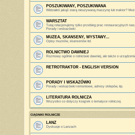
POSZUKIWANY, POSZUKIWANA
Widziałeś jakąś starą nieużywaną maszynę lub traktor? Może
WARSZTAT
Tutaj relacjonujemy tylko przebieg prac restauracyjnych nas
Porady i wskazówki
MUZEA, SKANSENY, WYSTAWY...
Opisy muzeów, skansenów itd.
ROLNICTWO DAWNIEJ
Rozmowy ogólnie o rolnictwie dawniej, ale także o urządzeniac
RETROTRAKTOR - ENGLISH VERSION
PORADY I WSKAZÓWKI
Porady i wskazówki remontowe, adresy sklepów, itp.
LITERATURA ROLNICZA
Wszystko co dotyczy książek o tematyce rolniczej.
CIĄGNIKI ROLNICZE
LANZ
Dyskusje o Lanzach