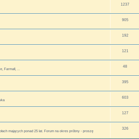
1237
905
192
121
48
 Farmall, ...
395
603
wka
127
326
ołach mających ponad 25 lat. Forum na okres próbny - proszę