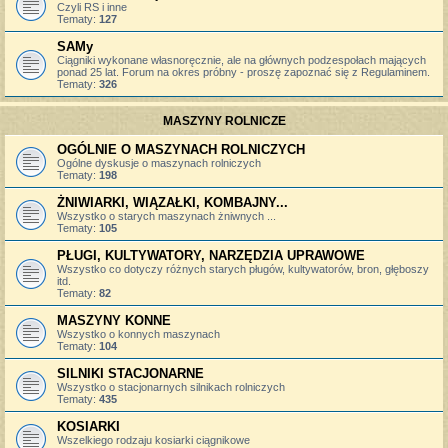
Czyli RS i inne
Tematy:
127
SAMy
Ciągniki wykonane własnoręcznie, ale na głównych podzespołach mających
ponad 25 lat. Forum na okres próbny - proszę zapoznać się z Regulaminem.
Tematy:
326
MASZYNY ROLNICZE
OGÓLNIE O MASZYNACH ROLNICZYCH
Ogólne dyskusje o maszynach rolniczych
Tematy:
198
ŻNIWIARKI, WIĄZAŁKI, KOMBAJNY...
Wszystko o starych maszynach żniwnych ...
Tematy:
105
PŁUGI, KULTYWATORY, NARZĘDZIA UPRAWOWE
Wszystko co dotyczy różnych starych pługów, kultywatorów, bron, głęboszy
itd.
Tematy:
82
MASZYNY KONNE
Wszystko o konnych maszynach
Tematy:
104
SILNIKI STACJONARNE
Wszystko o stacjonarnych silnikach rolniczych
Tematy:
435
KOSIARKI
Wszelkiego rodzaju kosiarki ciągnikowe