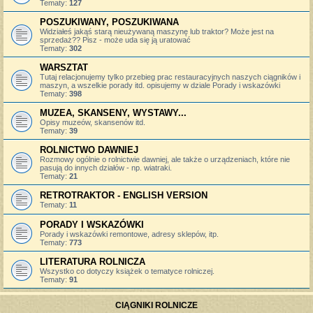
Tematy:
127
POSZUKIWANY, POSZUKIWANA
Widziałeś jakąś starą nieużywaną maszynę lub traktor? Może jest na
sprzedaż?? Pisz - może uda się ją uratować
Tematy:
302
WARSZTAT
Tutaj relacjonujemy tylko przebieg prac restauracyjnych naszych ciągników i
maszyn, a wszelkie porady itd. opisujemy w dziale Porady i wskazówki
Tematy:
398
MUZEA, SKANSENY, WYSTAWY...
Opisy muzeów, skansenów itd.
Tematy:
39
ROLNICTWO DAWNIEJ
Rozmowy ogólnie o rolnictwie dawniej, ale także o urządzeniach, które nie
pasują do innych działów - np. wiatraki.
Tematy:
21
RETROTRAKTOR - ENGLISH VERSION
Tematy:
11
PORADY I WSKAZÓWKI
Porady i wskazówki remontowe, adresy sklepów, itp.
Tematy:
773
LITERATURA ROLNICZA
Wszystko co dotyczy książek o tematyce rolniczej.
Tematy:
91
CIĄGNIKI ROLNICZE