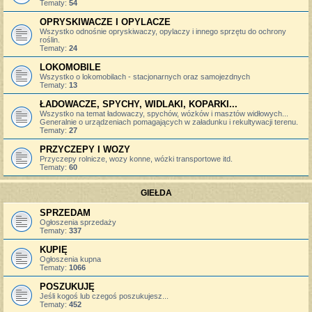
Tematy:
54
OPRYSKIWACZE I OPYLACZE
Wszystko odnośnie opryskiwaczy, opylaczy i innego sprzętu do ochrony
roślin.
Tematy:
24
LOKOMOBILE
Wszystko o lokomobilach - stacjonarnych oraz samojezdnych
Tematy:
13
ŁADOWACZE, SPYCHY, WIDLAKI, KOPARKI...
Wszystko na temat ładowaczy, spychów, wózków i masztów widłowych...
Generalnie o urządzeniach pomagających w załadunku i rekultywacji terenu.
Tematy:
27
PRZYCZEPY I WOZY
Przyczepy rolnicze, wozy konne, wózki transportowe itd.
Tematy:
60
GIEŁDA
SPRZEDAM
Ogłoszenia sprzedaży
Tematy:
337
KUPIĘ
Ogłoszenia kupna
Tematy:
1066
POSZUKUJĘ
Jeśli kogoś lub czegoś poszukujesz...
Tematy:
452