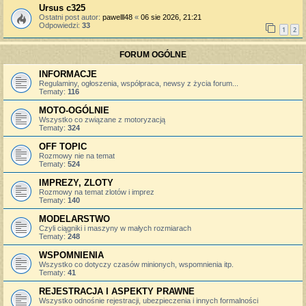
Ursus c325
Ostatni post autor:
pawelll48
«
06 sie 2026, 21:21
Odpowiedzi:
33
1
2
FORUM OGÓLNE
INFORMACJE
Regulaminy, ogłoszenia, współpraca, newsy z życia forum...
Tematy:
116
MOTO-OGÓLNIE
Wszystko co związane z motoryzacją
Tematy:
324
OFF TOPIC
Rozmowy nie na temat
Tematy:
524
IMPREZY, ZLOTY
Rozmowy na temat zlotów i imprez
Tematy:
140
MODELARSTWO
Czyli ciągniki i maszyny w małych rozmiarach
Tematy:
248
WSPOMNIENIA
Wszystko co dotyczy czasów minionych, wspomnienia itp.
Tematy:
41
REJESTRACJA I ASPEKTY PRAWNE
Wszystko odnośnie rejestracji, ubezpieczenia i innych formalności