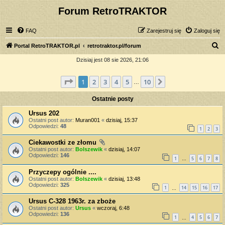
Forum RetroTRAKTOR
FAQ
Zarejestruj się
Zaloguj się
S
Portal RetroTRAKTOR.pl
retrotraktor.pl/forum
z
Dzisiaj jest 08 sie 2026, 21:06
u
Strona
1
z
10
1
2
3
4
5
10
Następna
k
…
a
Ostatnie posty
j
Ursus 202
Ostatni post autor:
Muran001
«
dzisiaj, 15:37
Odpowiedzi:
48
1
2
3
Ciekawostki ze złomu
Ostatni post autor:
Bolszewik
«
dzisiaj, 14:07
Odpowiedzi:
146
1
5
6
7
8
…
Przyczepy ogólnie ....
Ostatni post autor:
Bolszewik
«
dzisiaj, 13:48
Odpowiedzi:
325
1
14
15
16
17
…
Ursus C-328 1963r. za zboże
Ostatni post autor:
Ursus
«
wczoraj, 6:48
Odpowiedzi:
136
1
4
5
6
7
…