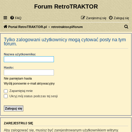
Forum RetroTRAKTOR
FAQ
Zarejestruj się
Zaloguj się
S
Portal RetroTRAKTOR.pl
retrotraktor.pl/forum
z
Tylko zalogowani użytkownicy mogą cytować posty na tym
u
forum.
k
Nazwa użytkownika:
a
j
Hasło:
Nie pamiętam hasła
Wyślij ponownie e-mail aktywacyjny
Zapamiętaj mnie
Ukryj mój status podczas tej sesji
ZAREJESTRUJ SIĘ
Aby zalogować się, musisz być zarejestrowanym użytkownikiem witryny.