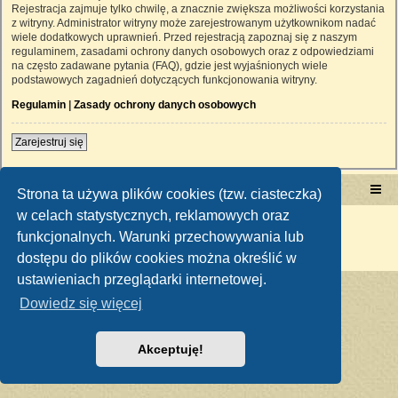
Rejestracja zajmuje tylko chwilę, a znacznie zwiększa możliwości korzystania
z witryny. Administrator witryny może zarejestrowanym użytkownikom nadać
wiele dodatkowych uprawnień. Przed rejestracją zapoznaj się z naszym
regulaminem, zasadami ochrony danych osobowych oraz z odpowiedziami
na często zadawane pytania (FAQ), gdzie jest wyjaśnionych wiele
podstawowych zagadnień dotyczących funkcjonowania witryny.
Regulamin
|
Zasady ochrony danych osobowych
Zarejestruj się
Portal RetroTRAKTOR.pl
retrotraktor.pl/forum
Strona ta używa plików cookies (tzw. ciasteczka)
w celach statystycznych, reklamowych oraz
Technologię dostarcza
phpBB
® Forum Software © phpBB Limited
funkcjonalnych. Warunki przechowywania lub
Polski pakiet językowy dostarcza
phpBB.pl
Zasady ochrony danych osobowych
|
Regulamin
dostępu do plików cookies można określić w
ustawieniach przeglądarki internetowej.
Dowiedz się więcej
Akceptuję!