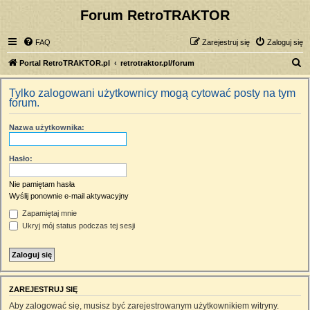
Forum RetroTRAKTOR
FAQ
Zarejestruj się
Zaloguj się
S
Portal RetroTRAKTOR.pl
retrotraktor.pl/forum
z
Tylko zalogowani użytkownicy mogą cytować posty na tym
u
forum.
k
Nazwa użytkownika:
a
j
Hasło:
Nie pamiętam hasła
Wyślij ponownie e-mail aktywacyjny
Zapamiętaj mnie
Ukryj mój status podczas tej sesji
ZAREJESTRUJ SIĘ
Aby zalogować się, musisz być zarejestrowanym użytkownikiem witryny.