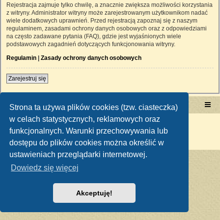
Rejestracja zajmuje tylko chwilę, a znacznie zwiększa możliwości korzystania
z witryny. Administrator witryny może zarejestrowanym użytkownikom nadać
wiele dodatkowych uprawnień. Przed rejestracją zapoznaj się z naszym
regulaminem, zasadami ochrony danych osobowych oraz z odpowiedziami
na często zadawane pytania (FAQ), gdzie jest wyjaśnionych wiele
podstawowych zagadnień dotyczących funkcjonowania witryny.
Regulamin
|
Zasady ochrony danych osobowych
Zarejestruj się
Portal RetroTRAKTOR.pl
retrotraktor.pl/forum
Strona ta używa plików cookies (tzw. ciasteczka)
w celach statystycznych, reklamowych oraz
Technologię dostarcza
phpBB
® Forum Software © phpBB Limited
funkcjonalnych. Warunki przechowywania lub
Polski pakiet językowy dostarcza
phpBB.pl
Zasady ochrony danych osobowych
|
Regulamin
dostępu do plików cookies można określić w
ustawieniach przeglądarki internetowej.
Dowiedz się więcej
Akceptuję!