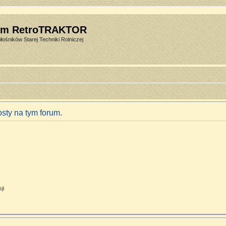
um RetroTRAKTOR
łośników Starej Techniki Rolniczej
sty na tym forum.
ji