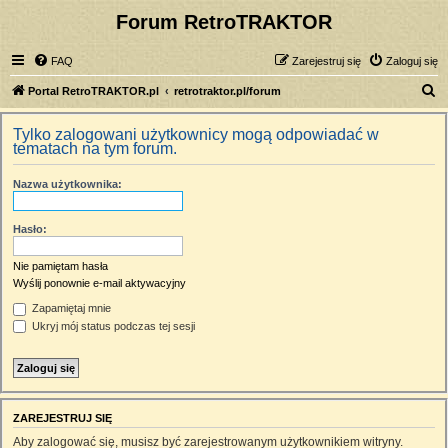
Forum RetroTRAKTOR
FAQ
Zarejestruj się
Zaloguj się
S
Portal RetroTRAKTOR.pl
retrotraktor.pl/forum
z
Tylko zalogowani użytkownicy mogą odpowiadać w
u
tematach na tym forum.
k
Nazwa użytkownika:
a
j
Hasło:
Nie pamiętam hasła
Wyślij ponownie e-mail aktywacyjny
Zapamiętaj mnie
Ukryj mój status podczas tej sesji
ZAREJESTRUJ SIĘ
Aby zalogować się, musisz być zarejestrowanym użytkownikiem witryny.