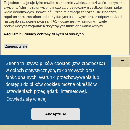
Rejestracja zajmuje tylko chwilę, a znacznie zwiększa możliwości korzystania
z witryny. Administrator witryny może zarejestrowanym użytkownikom nadać
wiele dodatkowych uprawnień. Przed rejestracją zapoznaj się z naszym
regulaminem, zasadami ochrony danych osobowych oraz z odpowiedziami
na często zadawane pytania (FAQ), gdzie jest wyjaśnionych wiele
podstawowych zagadnień dotyczących funkcjonowania witryny.
Regulamin
|
Zasady ochrony danych osobowych
Zarejestruj się
Portal RetroTRAKTOR.pl
retrotraktor.pl/forum
Strona ta używa plików cookies (tzw. ciasteczka)
w celach statystycznych, reklamowych oraz
Technologię dostarcza
phpBB
® Forum Software © phpBB Limited
funkcjonalnych. Warunki przechowywania lub
Polski pakiet językowy dostarcza
phpBB.pl
Zasady ochrony danych osobowych
|
Regulamin
dostępu do plików cookies można określić w
ustawieniach przeglądarki internetowej.
Dowiedz się więcej
Akceptuję!