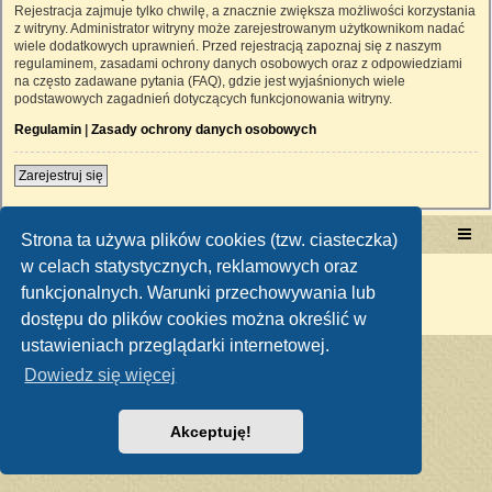
Rejestracja zajmuje tylko chwilę, a znacznie zwiększa możliwości korzystania
z witryny. Administrator witryny może zarejestrowanym użytkownikom nadać
wiele dodatkowych uprawnień. Przed rejestracją zapoznaj się z naszym
regulaminem, zasadami ochrony danych osobowych oraz z odpowiedziami
na często zadawane pytania (FAQ), gdzie jest wyjaśnionych wiele
podstawowych zagadnień dotyczących funkcjonowania witryny.
Regulamin
|
Zasady ochrony danych osobowych
Zarejestruj się
Portal RetroTRAKTOR.pl
retrotraktor.pl/forum
Strona ta używa plików cookies (tzw. ciasteczka)
w celach statystycznych, reklamowych oraz
Technologię dostarcza
phpBB
® Forum Software © phpBB Limited
funkcjonalnych. Warunki przechowywania lub
Polski pakiet językowy dostarcza
phpBB.pl
Zasady ochrony danych osobowych
|
Regulamin
dostępu do plików cookies można określić w
ustawieniach przeglądarki internetowej.
Dowiedz się więcej
Akceptuję!