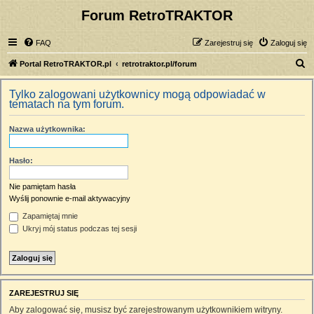
Forum RetroTRAKTOR
FAQ
Zarejestruj się
Zaloguj się
S
Portal RetroTRAKTOR.pl
retrotraktor.pl/forum
z
Tylko zalogowani użytkownicy mogą odpowiadać w
u
tematach na tym forum.
k
Nazwa użytkownika:
a
j
Hasło:
Nie pamiętam hasła
Wyślij ponownie e-mail aktywacyjny
Zapamiętaj mnie
Ukryj mój status podczas tej sesji
ZAREJESTRUJ SIĘ
Aby zalogować się, musisz być zarejestrowanym użytkownikiem witryny.