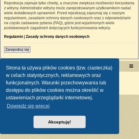
Rejestracja zajmuje tylko chwilę, a znacznie zwiększa możliwości korzystania
z witryny. Administrator witryny może zarejestrowanym użytkownikom nadać
wiele dodatkowych uprawnień. Przed rejestracją zapoznaj się z naszym
regulaminem, zasadami ochrony danych osobowych oraz z odpowiedziami
na często zadawane pytania (FAQ), gdzie jest wyjaśnionych wiele
podstawowych zagadnień dotyczących funkcjonowania witryny.
Regulamin
|
Zasady ochrony danych osobowych
Zarejestruj się
Portal RetroTRAKTOR.pl
retrotraktor.pl/forum
Strona ta używa plików cookies (tzw. ciasteczka)
w celach statystycznych, reklamowych oraz
Technologię dostarcza
phpBB
® Forum Software © phpBB Limited
funkcjonalnych. Warunki przechowywania lub
Polski pakiet językowy dostarcza
phpBB.pl
Zasady ochrony danych osobowych
|
Regulamin
dostępu do plików cookies można określić w
ustawieniach przeglądarki internetowej.
Dowiedz się więcej
Akceptuję!