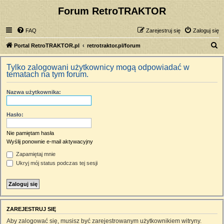
Forum RetroTRAKTOR
FAQ
Zarejestruj się
Zaloguj się
S
Portal RetroTRAKTOR.pl
retrotraktor.pl/forum
z
Tylko zalogowani użytkownicy mogą odpowiadać w
u
tematach na tym forum.
k
Nazwa użytkownika:
a
j
Hasło:
Nie pamiętam hasła
Wyślij ponownie e-mail aktywacyjny
Zapamiętaj mnie
Ukryj mój status podczas tej sesji
ZAREJESTRUJ SIĘ
Aby zalogować się, musisz być zarejestrowanym użytkownikiem witryny.