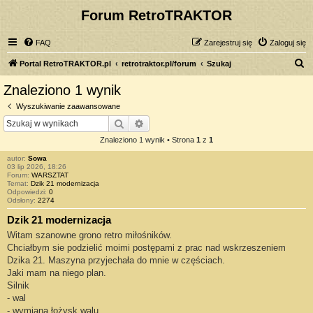
Forum RetroTRAKTOR
FAQ
Zarejestruj się
Zaloguj się
S
Portal RetroTRAKTOR.pl
retrotraktor.pl/forum
Szukaj
z
Znaleziono 1 wynik
u
Wyszukiwanie zaawansowane
k
Szukaj
Wyszukiwanie zaawansowane
a
Znaleziono 1 wynik • Strona
1
z
1
j
autor:
Sowa
03 lip 2026, 18:26
Forum:
WARSZTAT
Temat:
Dzik 21 modernizacja
Odpowiedzi:
0
Odsłony:
2274
Dzik 21 modernizacja
Witam szanowne grono retro miłośników.
Chciałbym sie podzielić moimi postępami z prac nad wskrzeszeniem
Dzika 21. Maszyna przyjechała do mnie w częściach.
Jaki mam na niego plan.
Silnik
- wal
- wymiana łożysk walu