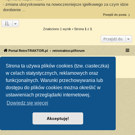
- zmiana ulozyskowania na nowoczesniejsze igielkowego za czym idzie
dorobienie ...
Przejdź do posta
Znaleziono 1 wynik • Strona
1
z
1
Przejdź do
Portal RetroTRAKTOR.pl
retrotraktor.pl/forum
Technologię dostarcza
phpBB
® Forum Software © phpBB Limited
Strona ta używa plików cookies (tzw. ciasteczka)
Polski pakiet językowy dostarcza
phpBB.pl
w celach statystycznych, reklamowych oraz
Zasady ochrony danych osobowych
|
Regulamin
funkcjonalnych. Warunki przechowywania lub
dostępu do plików cookies można określić w
ustawieniach przeglądarki internetowej.
Dowiedz się więcej
Akceptuję!