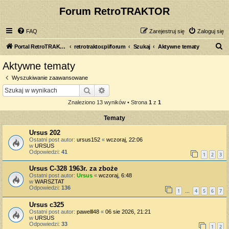
Forum RetroTRAKTOR
FAQ
Zarejestruj się
Zaloguj się
S
Portal RetroTRAKTOR.pl
retrotraktor.pl/forum
Szukaj
Aktywne tematy
z
Aktywne tematy
u
Wyszukiwanie zaawansowane
k
Szukaj
Wyszukiwanie zaawansowane
a
Znaleziono 13 wyników • Strona
1
z
1
j
Tematy
Ursus 202
Ostatni post autor:
ursus152
«
wczoraj, 22:06
w
URSUS
Odpowiedzi:
41
1
2
3
Ursus C-328 1963r. za zboże
Ostatni post autor:
Ursus
«
wczoraj, 6:48
w
WARSZTAT
Odpowiedzi:
136
1
4
5
6
7
…
Ursus c325
Ostatni post autor:
pawelll48
«
06 sie 2026, 21:21
w
URSUS
Odpowiedzi:
33
1
2