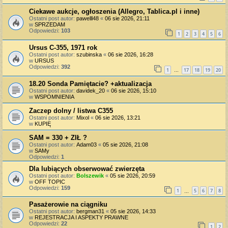
Ciekawe aukcje, ogłoszenia (Allegro, Tablica.pl i inne)
Ostatni post autor:
pawelll48
«
06 sie 2026, 21:11
w
SPRZEDAM
Odpowiedzi:
103
1
2
3
4
5
6
Ursus C-355, 1971 rok
Ostatni post autor:
szubinska
«
06 sie 2026, 16:28
w
URSUS
Odpowiedzi:
392
1
17
18
19
20
…
18.20 Sonda Pamiętacie? +aktualizacja
Ostatni post autor:
davidek_20
«
06 sie 2026, 15:10
w
WSPOMNIENIA
Zaczep dolny / listwa C355
Ostatni post autor:
Mixol
«
06 sie 2026, 13:21
w
KUPIĘ
SAM = 330 + ZIŁ ?
Ostatni post autor:
Adam03
«
05 sie 2026, 21:08
w
SAMy
Odpowiedzi:
1
Dla lubiących obserwować zwierzęta
Ostatni post autor:
Bolszewik
«
05 sie 2026, 20:59
w
OFF TOPIC
Odpowiedzi:
159
1
5
6
7
8
…
Pasażerowie na ciągniku
Ostatni post autor:
bergman31
«
05 sie 2026, 14:33
w
REJESTRACJA I ASPEKTY PRAWNE
Odpowiedzi:
22
1
2