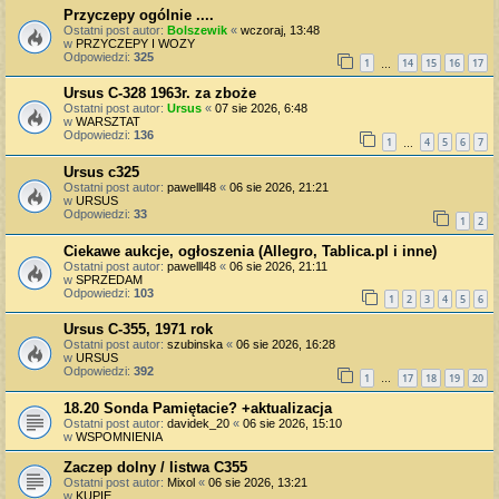
Przyczepy ogólnie ....
Ostatni post autor:
Bolszewik
«
wczoraj, 13:48
w
PRZYCZEPY I WOZY
Odpowiedzi:
325
1
14
15
16
17
…
Ursus C-328 1963r. za zboże
Ostatni post autor:
Ursus
«
07 sie 2026, 6:48
w
WARSZTAT
Odpowiedzi:
136
1
4
5
6
7
…
Ursus c325
Ostatni post autor:
pawelll48
«
06 sie 2026, 21:21
w
URSUS
Odpowiedzi:
33
1
2
Ciekawe aukcje, ogłoszenia (Allegro, Tablica.pl i inne)
Ostatni post autor:
pawelll48
«
06 sie 2026, 21:11
w
SPRZEDAM
Odpowiedzi:
103
1
2
3
4
5
6
Ursus C-355, 1971 rok
Ostatni post autor:
szubinska
«
06 sie 2026, 16:28
w
URSUS
Odpowiedzi:
392
1
17
18
19
20
…
18.20 Sonda Pamiętacie? +aktualizacja
Ostatni post autor:
davidek_20
«
06 sie 2026, 15:10
w
WSPOMNIENIA
Zaczep dolny / listwa C355
Ostatni post autor:
Mixol
«
06 sie 2026, 13:21
w
KUPIĘ