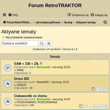
Forum RetroTRAKTOR
FAQ
Zarejestruj się
Zaloguj się
S
Portal RetroTRAKTOR.pl
retrotraktor.pl/forum
Szukaj
Aktywne tematy
z
Aktywne tematy
u
Wyszukiwanie zaawansowane
k
Szukaj
Wyszukiwanie zaawansowane
a
Znaleziono 14 wyników • Strona
1
z
1
j
Tematy
SAM = 330 + ZIŁ ?
Ostatni post autor:
Bolszewik
«
wczoraj, 22:51
w
SAMy
Odpowiedzi:
2
Ursus 202
Ostatni post autor:
Muran001
«
wczoraj, 15:37
w
URSUS
Odpowiedzi:
48
1
2
3
Ciekawostki ze złomu
Ostatni post autor:
Bolszewik
«
wczoraj, 14:07
w
POSZUKIWANY, POSZUKIWANA
Odpowiedzi:
146
1
5
6
7
8
…