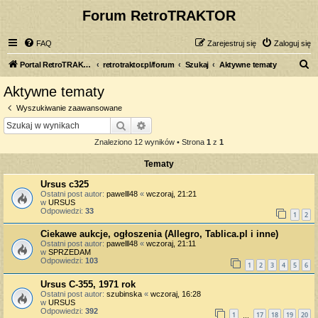
Forum RetroTRAKTOR
FAQ
Zarejestruj się
Zaloguj się
S
Portal RetroTRAKTOR.pl
retrotraktor.pl/forum
Szukaj
Aktywne tematy
z
Aktywne tematy
u
Wyszukiwanie zaawansowane
k
Szukaj
Wyszukiwanie zaawansowane
a
Znaleziono 12 wyników • Strona
1
z
1
j
Tematy
Ursus c325
Ostatni post autor:
pawelll48
«
wczoraj, 21:21
w
URSUS
Odpowiedzi:
33
1
2
Ciekawe aukcje, ogłoszenia (Allegro, Tablica.pl i inne)
Ostatni post autor:
pawelll48
«
wczoraj, 21:11
w
SPRZEDAM
Odpowiedzi:
103
1
2
3
4
5
6
Ursus C-355, 1971 rok
Ostatni post autor:
szubinska
«
wczoraj, 16:28
w
URSUS
Odpowiedzi:
392
1
17
18
19
20
…