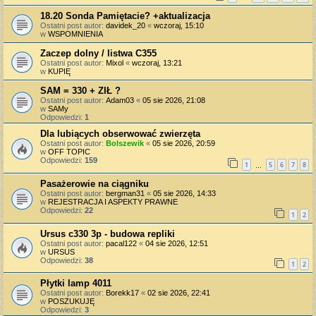
18.20 Sonda Pamiętacie? +aktualizacja
Ostatni post autor:
davidek_20
«
wczoraj, 15:10
w
WSPOMNIENIA
Zaczep dolny / listwa C355
Ostatni post autor:
Mixol
«
wczoraj, 13:21
w
KUPIĘ
SAM = 330 + ZIŁ ?
Ostatni post autor:
Adam03
«
05 sie 2026, 21:08
w
SAMy
Odpowiedzi:
1
Dla lubiących obserwować zwierzęta
Ostatni post autor:
Bolszewik
«
05 sie 2026, 20:59
w
OFF TOPIC
Odpowiedzi:
159
1
5
6
7
8
…
Pasażerowie na ciągniku
Ostatni post autor:
bergman31
«
05 sie 2026, 14:33
w
REJESTRACJA I ASPEKTY PRAWNE
Odpowiedzi:
22
1
2
Ursus c330 3p - budowa repliki
Ostatni post autor:
pacal122
«
04 sie 2026, 12:51
w
URSUS
Odpowiedzi:
38
1
2
Płytki lamp 4011
Ostatni post autor:
Borekk17
«
02 sie 2026, 22:41
w
POSZUKUJĘ
Odpowiedzi:
3