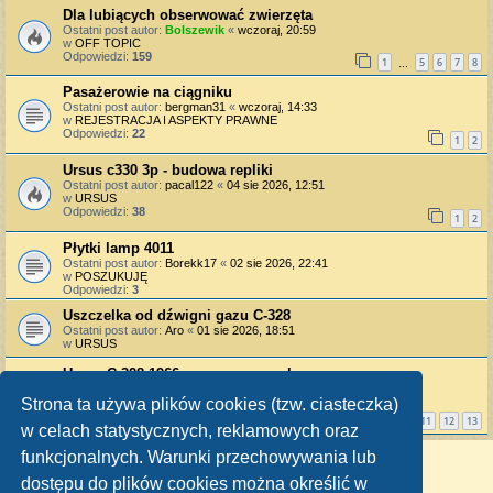
Dla lubiących obserwować zwierzęta
Ostatni post autor:
Bolszewik
«
wczoraj, 20:59
w
OFF TOPIC
Odpowiedzi:
159
1
5
6
7
8
…
Pasażerowie na ciągniku
Ostatni post autor:
bergman31
«
wczoraj, 14:33
w
REJESTRACJA I ASPEKTY PRAWNE
Odpowiedzi:
22
1
2
Ursus c330 3p - budowa repliki
Ostatni post autor:
pacal122
«
04 sie 2026, 12:51
w
URSUS
Odpowiedzi:
38
1
2
Płytki lamp 4011
Ostatni post autor:
Borekk17
«
02 sie 2026, 22:41
w
POSZUKUJĘ
Odpowiedzi:
3
Uszczelka od dźwigni gazu C-328
Ostatni post autor:
Aro
«
01 sie 2026, 18:51
w
URSUS
Ursus C-328 1966 - naprawy pozakupowe
Ostatni post autor:
bergman31
«
31 lip 2026, 23:04
w
WARSZTAT
Strona ta używa plików cookies (tzw. ciasteczka)
Odpowiedzi:
253
1
10
11
12
13
…
w celach statystycznych, reklamowych oraz
funkcjonalnych. Warunki przechowywania lub
Znaleziono 9 wyników • Strona
1
z
1
dostępu do plików cookies można określić w