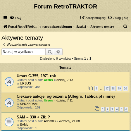
Forum RetroTRAKTOR
FAQ
Zarejestruj się
Zaloguj się
S
Portal RetroTRAKTOR.pl
retrotraktor.pl/forum
Szukaj
Aktywne tematy
z
Aktywne tematy
u
Wyszukiwanie zaawansowane
k
Szukaj
Wyszukiwanie zaawansowane
a
Znaleziono 9 wyników • Strona
1
z
1
j
Tematy
Ursus C-355, 1971 rok
Ostatni post autor:
Ursus
«
dzisiaj, 7:13
w
URSUS
Odpowiedzi:
388
1
17
18
19
20
…
Ciekawe aukcje, ogłoszenia (Allegro, Tablica.pl i inne)
Ostatni post autor:
Ursus
«
dzisiaj, 7:11
w
SPRZEDAM
Odpowiedzi:
102
1
2
3
4
5
6
SAM = 330 + ZIŁ ?
Ostatni post autor:
Adam03
«
wczoraj, 21:08
w
SAMy
Odpowiedzi:
1