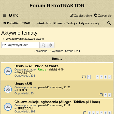
Forum RetroTRAKTOR
FAQ
Zarejestruj się
Zaloguj się
S
Portal RetroTRAKTOR.pl
retrotraktor.pl/forum
Szukaj
Aktywne tematy
z
Aktywne tematy
u
Wyszukiwanie zaawansowane
k
Szukaj
Wyszukiwanie zaawansowane
a
Znaleziono 13 wyników • Strona
1
z
1
j
Tematy
Ursus C-328 1963r. za zboże
Ostatni post autor:
Ursus
«
dzisiaj, 6:48
w
WARSZTAT
Odpowiedzi:
136
1
4
5
6
7
…
Ursus c325
Ostatni post autor:
pawelll48
«
wczoraj, 21:21
w
URSUS
Odpowiedzi:
33
1
2
Ciekawe aukcje, ogłoszenia (Allegro, Tablica.pl i inne)
Ostatni post autor:
pawelll48
«
wczoraj, 21:11
w
SPRZEDAM
Odpowiedzi:
103
1
2
3
4
5
6