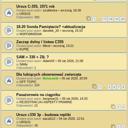
Ursus C-355, 1971 rok
Ostatni post autor:
szubinska
«
wczoraj, 16:28
w
URSUS
Odpowiedzi:
392
1
17
18
19
20
…
18.20 Sonda Pamiętacie? +aktualizacja
Ostatni post autor:
davidek_20
«
wczoraj, 15:10
w
WSPOMNIENIA
Zaczep dolny / listwa C355
Ostatni post autor:
Mixol
«
wczoraj, 13:21
w
KUPIĘ
SAM = 330 + ZIŁ ?
Ostatni post autor:
Adam03
«
05 sie 2026, 21:08
w
SAMy
Odpowiedzi:
1
Dla lubiących obserwować zwierzęta
Ostatni post autor:
Bolszewik
«
05 sie 2026, 20:59
w
OFF TOPIC
Odpowiedzi:
159
1
5
6
7
8
…
Pasażerowie na ciągniku
Ostatni post autor:
bergman31
«
05 sie 2026, 14:33
w
REJESTRACJA I ASPEKTY PRAWNE
Odpowiedzi:
22
1
2
Ursus c330 3p - budowa repliki
Ostatni post autor:
pacal122
«
04 sie 2026, 12:51
w
URSUS
Odpowiedzi:
38
1
2