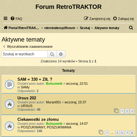
Forum RetroTRAKTOR
FAQ
Zarejestruj się
Zaloguj się
S
Portal RetroTRAKTOR.pl
retrotraktor.pl/forum
Szukaj
Aktywne tematy
z
Aktywne tematy
u
Wyszukiwanie zaawansowane
k
Szukaj
Wyszukiwanie zaawansowane
a
Znaleziono 14 wyników • Strona
1
z
1
j
Tematy
SAM = 330 + ZIŁ ?
Ostatni post autor:
Bolszewik
«
wczoraj, 22:51
w
SAMy
Odpowiedzi:
2
Ursus 202
Ostatni post autor:
Muran001
«
wczoraj, 15:37
w
URSUS
Odpowiedzi:
48
1
2
3
Ciekawostki ze złomu
Ostatni post autor:
Bolszewik
«
wczoraj, 14:07
w
POSZUKIWANY, POSZUKIWANA
Odpowiedzi:
146
1
5
6
7
8
…