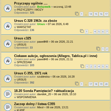
Przyczepy ogólnie ....
Ostatni post autor:
Bolszewik
«
wczoraj, 13:48
w
PRZYCZEPY I WOZY
Odpowiedzi:
325
1
14
15
16
17
…
Ursus C-328 1963r. za zboże
Ostatni post autor:
Ursus
«
07 sie 2026, 6:48
w
WARSZTAT
Odpowiedzi:
136
1
4
5
6
7
…
Ursus c325
Ostatni post autor:
pawelll48
«
06 sie 2026, 21:21
w
URSUS
Odpowiedzi:
33
1
2
Ciekawe aukcje, ogłoszenia (Allegro, Tablica.pl i inne)
Ostatni post autor:
pawelll48
«
06 sie 2026, 21:11
w
SPRZEDAM
Odpowiedzi:
103
1
2
3
4
5
6
Ursus C-355, 1971 rok
Ostatni post autor:
szubinska
«
06 sie 2026, 16:28
w
URSUS
Odpowiedzi:
392
1
17
18
19
20
…
18.20 Sonda Pamiętacie? +aktualizacja
Ostatni post autor:
davidek_20
«
06 sie 2026, 15:10
w
WSPOMNIENIA
Zaczep dolny / listwa C355
Ostatni post autor:
Mixol
«
06 sie 2026, 13:21
w
KUPIĘ