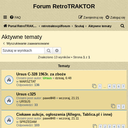
Forum RetroTRAKTOR
FAQ
Zarejestruj się
Zaloguj się
S
Portal RetroTRAKTOR.pl
retrotraktor.pl/forum
Szukaj
Aktywne tematy
z
Aktywne tematy
u
Wyszukiwanie zaawansowane
k
Szukaj
Wyszukiwanie zaawansowane
a
Znaleziono 13 wyników • Strona
1
z
1
j
Tematy
Ursus C-328 1963r. za zboże
Ostatni post autor:
Ursus
«
dzisiaj, 6:48
w
WARSZTAT
Odpowiedzi:
136
1
4
5
6
7
…
Ursus c325
Ostatni post autor:
pawelll48
«
wczoraj, 21:21
w
URSUS
Odpowiedzi:
33
1
2
Ciekawe aukcje, ogłoszenia (Allegro, Tablica.pl i inne)
Ostatni post autor:
pawelll48
«
wczoraj, 21:11
w
SPRZEDAM
Odpowiedzi:
103
1
2
3
4
5
6