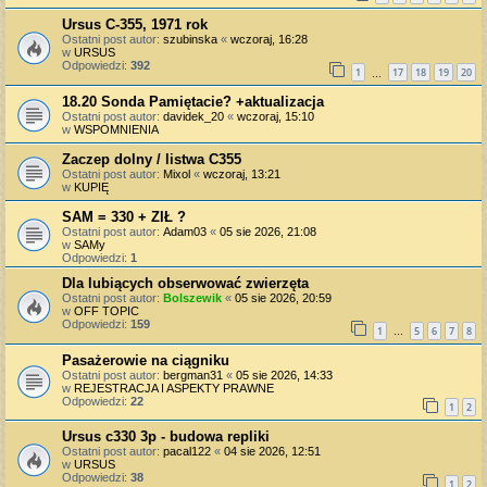
Ursus C-355, 1971 rok
Ostatni post autor:
szubinska
«
wczoraj, 16:28
w
URSUS
Odpowiedzi:
392
1
17
18
19
20
…
18.20 Sonda Pamiętacie? +aktualizacja
Ostatni post autor:
davidek_20
«
wczoraj, 15:10
w
WSPOMNIENIA
Zaczep dolny / listwa C355
Ostatni post autor:
Mixol
«
wczoraj, 13:21
w
KUPIĘ
SAM = 330 + ZIŁ ?
Ostatni post autor:
Adam03
«
05 sie 2026, 21:08
w
SAMy
Odpowiedzi:
1
Dla lubiących obserwować zwierzęta
Ostatni post autor:
Bolszewik
«
05 sie 2026, 20:59
w
OFF TOPIC
Odpowiedzi:
159
1
5
6
7
8
…
Pasażerowie na ciągniku
Ostatni post autor:
bergman31
«
05 sie 2026, 14:33
w
REJESTRACJA I ASPEKTY PRAWNE
Odpowiedzi:
22
1
2
Ursus c330 3p - budowa repliki
Ostatni post autor:
pacal122
«
04 sie 2026, 12:51
w
URSUS
Odpowiedzi:
38
1
2