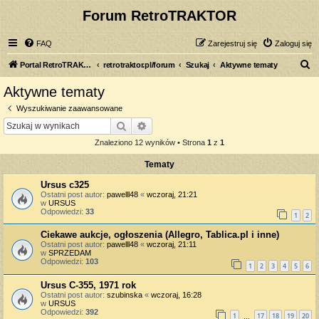
Forum RetroTRAKTOR
FAQ
Zarejestruj się
Zaloguj się
S
Portal RetroTRAKTOR.pl
retrotraktor.pl/forum
Szukaj
Aktywne tematy
z
Aktywne tematy
u
Wyszukiwanie zaawansowane
k
Szukaj
Wyszukiwanie zaawansowane
a
Znaleziono 12 wyników • Strona
1
z
1
j
Tematy
Ursus c325
Ostatni post autor:
pawelll48
«
wczoraj, 21:21
w
URSUS
Odpowiedzi:
33
1
2
Ciekawe aukcje, ogłoszenia (Allegro, Tablica.pl i inne)
Ostatni post autor:
pawelll48
«
wczoraj, 21:11
w
SPRZEDAM
Odpowiedzi:
103
1
2
3
4
5
6
Ursus C-355, 1971 rok
Ostatni post autor:
szubinska
«
wczoraj, 16:28
w
URSUS
Odpowiedzi:
392
1
17
18
19
20
…