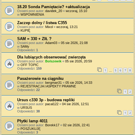
18.20 Sonda Pamiętacie? +aktualizacja
Ostatni post autor:
davidek_20
«
wczoraj, 15:10
w
WSPOMNIENIA
Zaczep dolny / listwa C355
Ostatni post autor:
Mixol
«
wczoraj, 13:21
w
KUPIĘ
SAM = 330 + ZIŁ ?
Ostatni post autor:
Adam03
«
05 sie 2026, 21:08
w
SAMy
Odpowiedzi:
1
Dla lubiących obserwować zwierzęta
Ostatni post autor:
Bolszewik
«
05 sie 2026, 20:59
w
OFF TOPIC
Odpowiedzi:
159
1
5
6
7
8
…
Pasażerowie na ciągniku
Ostatni post autor:
bergman31
«
05 sie 2026, 14:33
w
REJESTRACJA I ASPEKTY PRAWNE
Odpowiedzi:
22
1
2
Ursus c330 3p - budowa repliki
Ostatni post autor:
pacal122
«
04 sie 2026, 12:51
w
URSUS
Odpowiedzi:
38
1
2
Płytki lamp 4011
Ostatni post autor:
Borekk17
«
02 sie 2026, 22:41
w
POSZUKUJĘ
Odpowiedzi:
3