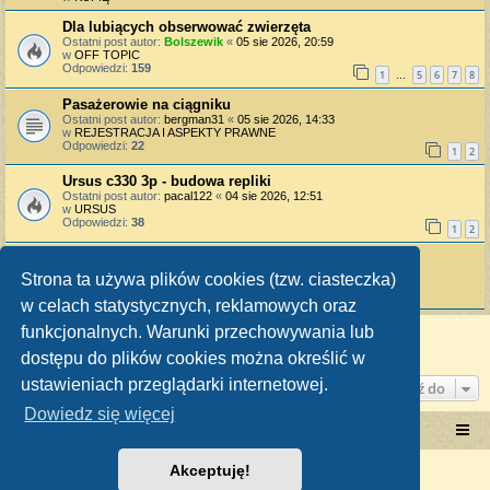
Dla lubiących obserwować zwierzęta
Ostatni post autor:
Bolszewik
«
05 sie 2026, 20:59
w
OFF TOPIC
Odpowiedzi:
159
1
5
6
7
8
…
Pasażerowie na ciągniku
Ostatni post autor:
bergman31
«
05 sie 2026, 14:33
w
REJESTRACJA I ASPEKTY PRAWNE
Odpowiedzi:
22
1
2
Ursus c330 3p - budowa repliki
Ostatni post autor:
pacal122
«
04 sie 2026, 12:51
w
URSUS
Odpowiedzi:
38
1
2
Płytki lamp 4011
Ostatni post autor:
Borekk17
«
02 sie 2026, 22:41
Strona ta używa plików cookies (tzw. ciasteczka)
w
POSZUKUJĘ
Odpowiedzi:
3
w celach statystycznych, reklamowych oraz
funkcjonalnych. Warunki przechowywania lub
Znaleziono 14 wyników • Strona
1
z
1
dostępu do plików cookies można określić w
ustawieniach przeglądarki internetowej.
Przejdź do
Dowiedz się więcej
Portal RetroTRAKTOR.pl
retrotraktor.pl/forum
Akceptuję!
Technologię dostarcza
phpBB
® Forum Software © phpBB Limited
Polski pakiet językowy dostarcza
phpBB.pl