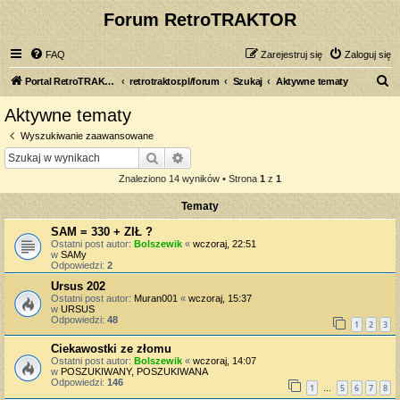
Forum RetroTRAKTOR
FAQ
Zarejestruj się
Zaloguj się
S
Portal RetroTRAKTOR.pl
retrotraktor.pl/forum
Szukaj
Aktywne tematy
z
Aktywne tematy
u
Wyszukiwanie zaawansowane
k
Szukaj
Wyszukiwanie zaawansowane
a
Znaleziono 14 wyników • Strona
1
z
1
j
Tematy
SAM = 330 + ZIŁ ?
Ostatni post autor:
Bolszewik
«
wczoraj, 22:51
w
SAMy
Odpowiedzi:
2
Ursus 202
Ostatni post autor:
Muran001
«
wczoraj, 15:37
w
URSUS
Odpowiedzi:
48
1
2
3
Ciekawostki ze złomu
Ostatni post autor:
Bolszewik
«
wczoraj, 14:07
w
POSZUKIWANY, POSZUKIWANA
Odpowiedzi:
146
1
5
6
7
8
…