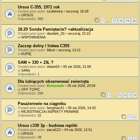
Ursus C-355, 1971 rok
Ostatni post autor:
szubinska
«
wczoraj, 16:28
w
URSUS
Odpowiedzi:
392
1
17
18
19
20
…
18.20 Sonda Pamiętacie? +aktualizacja
Ostatni post autor:
davidek_20
«
wczoraj, 15:10
w
WSPOMNIENIA
Zaczep dolny / listwa C355
Ostatni post autor:
Mixol
«
wczoraj, 13:21
w
KUPIĘ
SAM = 330 + ZIŁ ?
Ostatni post autor:
Adam03
«
05 sie 2026, 21:08
w
SAMy
Odpowiedzi:
1
Dla lubiących obserwować zwierzęta
Ostatni post autor:
Bolszewik
«
05 sie 2026, 20:59
w
OFF TOPIC
Odpowiedzi:
159
1
5
6
7
8
…
Pasażerowie na ciągniku
Ostatni post autor:
bergman31
«
05 sie 2026, 14:33
w
REJESTRACJA I ASPEKTY PRAWNE
Odpowiedzi:
22
1
2
Ursus c330 3p - budowa repliki
Ostatni post autor:
pacal122
«
04 sie 2026, 12:51
w
URSUS
Odpowiedzi:
38
1
2