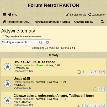
Forum RetroTRAKTOR
FAQ
Zarejestruj się
Zaloguj się
S
Portal RetroTRAKTOR.pl
retrotraktor.pl/forum
Szukaj
Aktywne tematy
z
Aktywne tematy
u
Wyszukiwanie zaawansowane
k
Szukaj
Wyszukiwanie zaawansowane
a
Znaleziono 13 wyników • Strona
1
z
1
j
Tematy
Ursus C-328 1963r. za zboże
Ostatni post autor:
Ursus
«
dzisiaj, 6:48
w
WARSZTAT
Odpowiedzi:
136
1
4
5
6
7
…
Ursus c325
Ostatni post autor:
pawelll48
«
wczoraj, 21:21
w
URSUS
Odpowiedzi:
33
1
2
Ciekawe aukcje, ogłoszenia (Allegro, Tablica.pl i inne)
Ostatni post autor:
pawelll48
«
wczoraj, 21:11
w
SPRZEDAM
Odpowiedzi:
103
1
2
3
4
5
6