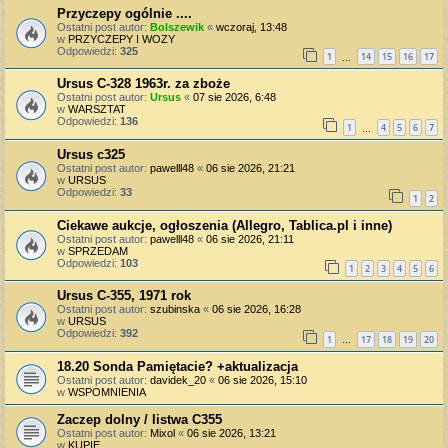
Przyczepy ogólnie ....
Ostatni post autor:
Bolszewik
«
wczoraj, 13:48
w
PRZYCZEPY I WOZY
Odpowiedzi:
325
1
14
15
16
17
…
Ursus C-328 1963r. za zboże
Ostatni post autor:
Ursus
«
07 sie 2026, 6:48
w
WARSZTAT
Odpowiedzi:
136
1
4
5
6
7
…
Ursus c325
Ostatni post autor:
pawelll48
«
06 sie 2026, 21:21
w
URSUS
Odpowiedzi:
33
1
2
Ciekawe aukcje, ogłoszenia (Allegro, Tablica.pl i inne)
Ostatni post autor:
pawelll48
«
06 sie 2026, 21:11
w
SPRZEDAM
Odpowiedzi:
103
1
2
3
4
5
6
Ursus C-355, 1971 rok
Ostatni post autor:
szubinska
«
06 sie 2026, 16:28
w
URSUS
Odpowiedzi:
392
1
17
18
19
20
…
18.20 Sonda Pamiętacie? +aktualizacja
Ostatni post autor:
davidek_20
«
06 sie 2026, 15:10
w
WSPOMNIENIA
Zaczep dolny / listwa C355
Ostatni post autor:
Mixol
«
06 sie 2026, 13:21
w
KUPIĘ