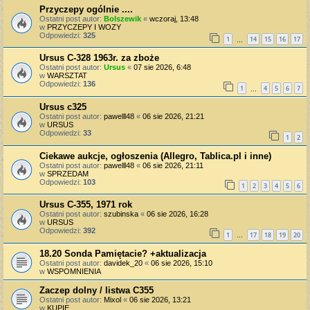
Przyczepy ogólnie ....
Ostatni post autor:
Bolszewik
«
wczoraj, 13:48
w
PRZYCZEPY I WOZY
Odpowiedzi:
325
1
14
15
16
17
…
Ursus C-328 1963r. za zboże
Ostatni post autor:
Ursus
«
07 sie 2026, 6:48
w
WARSZTAT
Odpowiedzi:
136
1
4
5
6
7
…
Ursus c325
Ostatni post autor:
pawelll48
«
06 sie 2026, 21:21
w
URSUS
Odpowiedzi:
33
1
2
Ciekawe aukcje, ogłoszenia (Allegro, Tablica.pl i inne)
Ostatni post autor:
pawelll48
«
06 sie 2026, 21:11
w
SPRZEDAM
Odpowiedzi:
103
1
2
3
4
5
6
Ursus C-355, 1971 rok
Ostatni post autor:
szubinska
«
06 sie 2026, 16:28
w
URSUS
Odpowiedzi:
392
1
17
18
19
20
…
18.20 Sonda Pamiętacie? +aktualizacja
Ostatni post autor:
davidek_20
«
06 sie 2026, 15:10
w
WSPOMNIENIA
Zaczep dolny / listwa C355
Ostatni post autor:
Mixol
«
06 sie 2026, 13:21
w
KUPIĘ