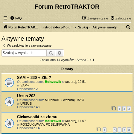
Forum RetroTRAKTOR
FAQ
Zarejestruj się
Zaloguj się
S
Portal RetroTRAKTOR.pl
retrotraktor.pl/forum
Szukaj
Aktywne tematy
z
Aktywne tematy
u
Wyszukiwanie zaawansowane
k
Szukaj
Wyszukiwanie zaawansowane
a
Znaleziono 14 wyników • Strona
1
z
1
j
Tematy
SAM = 330 + ZIŁ ?
Ostatni post autor:
Bolszewik
«
wczoraj, 22:51
w
SAMy
Odpowiedzi:
2
Ursus 202
Ostatni post autor:
Muran001
«
wczoraj, 15:37
w
URSUS
Odpowiedzi:
48
1
2
3
Ciekawostki ze złomu
Ostatni post autor:
Bolszewik
«
wczoraj, 14:07
w
POSZUKIWANY, POSZUKIWANA
Odpowiedzi:
146
1
5
6
7
8
…