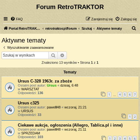
Forum RetroTRAKTOR
FAQ
Zarejestruj się
Zaloguj się
S
Portal RetroTRAKTOR.pl
retrotraktor.pl/forum
Szukaj
Aktywne tematy
z
Aktywne tematy
u
Wyszukiwanie zaawansowane
k
Szukaj
Wyszukiwanie zaawansowane
a
Znaleziono 13 wyników • Strona
1
z
1
j
Tematy
Ursus C-328 1963r. za zboże
Ostatni post autor:
Ursus
«
dzisiaj, 6:48
w
WARSZTAT
Odpowiedzi:
136
1
4
5
6
7
…
Ursus c325
Ostatni post autor:
pawelll48
«
wczoraj, 21:21
w
URSUS
Odpowiedzi:
33
1
2
Ciekawe aukcje, ogłoszenia (Allegro, Tablica.pl i inne)
Ostatni post autor:
pawelll48
«
wczoraj, 21:11
w
SPRZEDAM
Odpowiedzi:
103
1
2
3
4
5
6