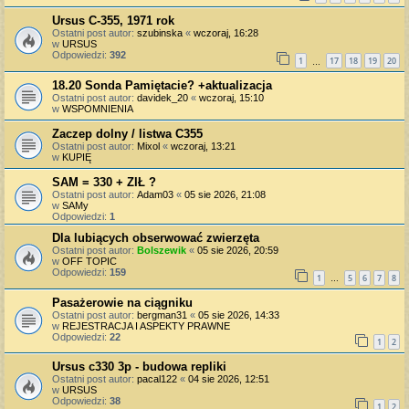
Ursus C-355, 1971 rok
Ostatni post autor:
szubinska
«
wczoraj, 16:28
w
URSUS
Odpowiedzi:
392
1
17
18
19
20
…
18.20 Sonda Pamiętacie? +aktualizacja
Ostatni post autor:
davidek_20
«
wczoraj, 15:10
w
WSPOMNIENIA
Zaczep dolny / listwa C355
Ostatni post autor:
Mixol
«
wczoraj, 13:21
w
KUPIĘ
SAM = 330 + ZIŁ ?
Ostatni post autor:
Adam03
«
05 sie 2026, 21:08
w
SAMy
Odpowiedzi:
1
Dla lubiących obserwować zwierzęta
Ostatni post autor:
Bolszewik
«
05 sie 2026, 20:59
w
OFF TOPIC
Odpowiedzi:
159
1
5
6
7
8
…
Pasażerowie na ciągniku
Ostatni post autor:
bergman31
«
05 sie 2026, 14:33
w
REJESTRACJA I ASPEKTY PRAWNE
Odpowiedzi:
22
1
2
Ursus c330 3p - budowa repliki
Ostatni post autor:
pacal122
«
04 sie 2026, 12:51
w
URSUS
Odpowiedzi:
38
1
2