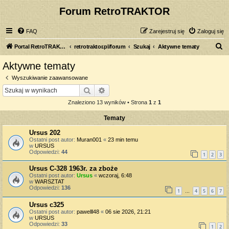
Forum RetroTRAKTOR
FAQ
Zarejestruj się
Zaloguj się
S
Portal RetroTRAKTOR.pl
retrotraktor.pl/forum
Szukaj
Aktywne tematy
z
Aktywne tematy
u
Wyszukiwanie zaawansowane
k
Szukaj
Wyszukiwanie zaawansowane
a
Znaleziono 13 wyników • Strona
1
z
1
j
Tematy
Ursus 202
Ostatni post autor:
Muran001
«
23 min temu
w
URSUS
Odpowiedzi:
44
1
2
3
Ursus C-328 1963r. za zboże
Ostatni post autor:
Ursus
«
wczoraj, 6:48
w
WARSZTAT
Odpowiedzi:
136
1
4
5
6
7
…
Ursus c325
Ostatni post autor:
pawelll48
«
06 sie 2026, 21:21
w
URSUS
Odpowiedzi:
33
1
2