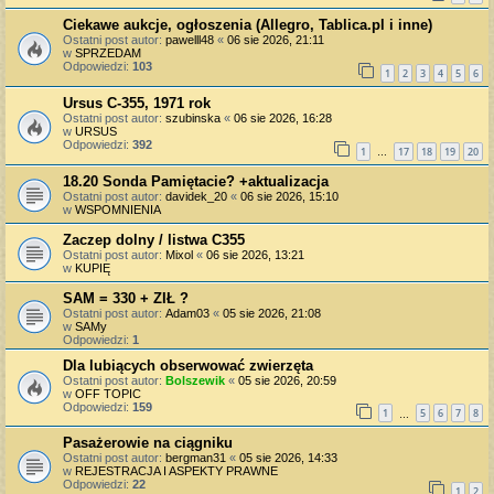
Ciekawe aukcje, ogłoszenia (Allegro, Tablica.pl i inne)
Ostatni post autor:
pawelll48
«
06 sie 2026, 21:11
w
SPRZEDAM
Odpowiedzi:
103
1
2
3
4
5
6
Ursus C-355, 1971 rok
Ostatni post autor:
szubinska
«
06 sie 2026, 16:28
w
URSUS
Odpowiedzi:
392
1
17
18
19
20
…
18.20 Sonda Pamiętacie? +aktualizacja
Ostatni post autor:
davidek_20
«
06 sie 2026, 15:10
w
WSPOMNIENIA
Zaczep dolny / listwa C355
Ostatni post autor:
Mixol
«
06 sie 2026, 13:21
w
KUPIĘ
SAM = 330 + ZIŁ ?
Ostatni post autor:
Adam03
«
05 sie 2026, 21:08
w
SAMy
Odpowiedzi:
1
Dla lubiących obserwować zwierzęta
Ostatni post autor:
Bolszewik
«
05 sie 2026, 20:59
w
OFF TOPIC
Odpowiedzi:
159
1
5
6
7
8
…
Pasażerowie na ciągniku
Ostatni post autor:
bergman31
«
05 sie 2026, 14:33
w
REJESTRACJA I ASPEKTY PRAWNE
Odpowiedzi:
22
1
2