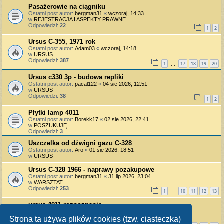
Pasażerowie na ciągniku
Ostatni post autor:
bergman31
«
wczoraj, 14:33
w
REJESTRACJA I ASPEKTY PRAWNE
Odpowiedzi:
22
1
2
Ursus C-355, 1971 rok
Ostatni post autor:
Adam03
«
wczoraj, 14:18
w
URSUS
Odpowiedzi:
387
1
17
18
19
20
…
Ursus c330 3p - budowa repliki
Ostatni post autor:
pacal122
«
04 sie 2026, 12:51
w
URSUS
Odpowiedzi:
38
1
2
Płytki lamp 4011
Ostatni post autor:
Borekk17
«
02 sie 2026, 22:41
w
POSZUKUJĘ
Odpowiedzi:
3
Uszczelka od dźwigni gazu C-328
Ostatni post autor:
Aro
«
01 sie 2026, 18:51
w
URSUS
Ursus C-328 1966 - naprawy pozakupowe
Ostatni post autor:
bergman31
«
31 lip 2026, 23:04
w
WARSZTAT
Odpowiedzi:
253
1
10
11
12
13
…
ursus 4011 rozpoznanie
Ostatni post autor:
RRC
«
30 lip 2026, 9:26
w
URSUS
Strona ta używa plików cookies (tzw. ciasteczka)
Odpowiedzi:
361