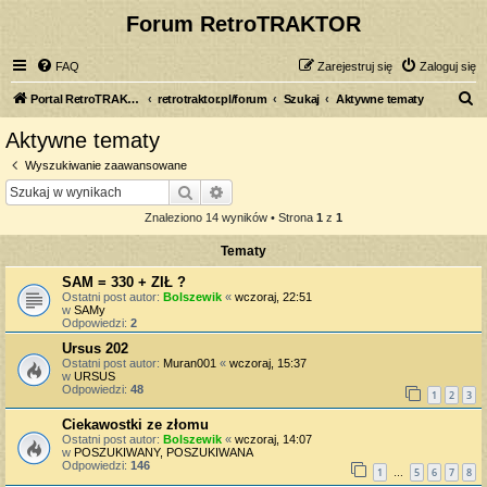
Forum RetroTRAKTOR
FAQ
Zarejestruj się
Zaloguj się
S
Portal RetroTRAKTOR.pl
retrotraktor.pl/forum
Szukaj
Aktywne tematy
z
Aktywne tematy
u
Wyszukiwanie zaawansowane
k
Szukaj
Wyszukiwanie zaawansowane
a
Znaleziono 14 wyników • Strona
1
z
1
j
Tematy
SAM = 330 + ZIŁ ?
Ostatni post autor:
Bolszewik
«
wczoraj, 22:51
w
SAMy
Odpowiedzi:
2
Ursus 202
Ostatni post autor:
Muran001
«
wczoraj, 15:37
w
URSUS
Odpowiedzi:
48
1
2
3
Ciekawostki ze złomu
Ostatni post autor:
Bolszewik
«
wczoraj, 14:07
w
POSZUKIWANY, POSZUKIWANA
Odpowiedzi:
146
1
5
6
7
8
…