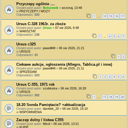
Przyczepy ogólnie ....
Ostatni post autor:
Bolszewik
«
wczoraj, 13:48
w
PRZYCZEPY I WOZY
Odpowiedzi:
325
1
14
15
16
17
…
Ursus C-328 1963r. za zboże
Ostatni post autor:
Ursus
«
07 sie 2026, 6:48
w
WARSZTAT
Odpowiedzi:
136
1
4
5
6
7
…
Ursus c325
Ostatni post autor:
pawelll48
«
06 sie 2026, 21:21
w
URSUS
Odpowiedzi:
33
1
2
Ciekawe aukcje, ogłoszenia (Allegro, Tablica.pl i inne)
Ostatni post autor:
pawelll48
«
06 sie 2026, 21:11
w
SPRZEDAM
Odpowiedzi:
103
1
2
3
4
5
6
Ursus C-355, 1971 rok
Ostatni post autor:
szubinska
«
06 sie 2026, 16:28
w
URSUS
Odpowiedzi:
392
1
17
18
19
20
…
18.20 Sonda Pamiętacie? +aktualizacja
Ostatni post autor:
davidek_20
«
06 sie 2026, 15:10
w
WSPOMNIENIA
Zaczep dolny / listwa C355
Ostatni post autor:
Mixol
«
06 sie 2026, 13:21
w
KUPIĘ