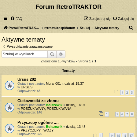
Forum RetroTRAKTOR
FAQ
Zarejestruj się
Zaloguj się
S
Portal RetroTRAKTOR.pl
retrotraktor.pl/forum
Szukaj
Aktywne tematy
z
Aktywne tematy
u
Wyszukiwanie zaawansowane
k
Szukaj
Wyszukiwanie zaawansowane
a
Znaleziono 15 wyników • Strona
1
z
1
j
Tematy
Ursus 202
Ostatni post autor:
Muran001
«
dzisiaj, 15:37
w
URSUS
Odpowiedzi:
48
1
2
3
Ciekawostki ze złomu
Ostatni post autor:
Bolszewik
«
dzisiaj, 14:07
w
POSZUKIWANY, POSZUKIWANA
Odpowiedzi:
146
1
5
6
7
8
…
Przyczepy ogólnie ....
Ostatni post autor:
Bolszewik
«
dzisiaj, 13:48
w
PRZYCZEPY I WOZY
Odpowiedzi:
325
1
14
15
16
17
…