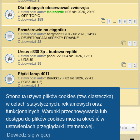
Odpowiedzi:
1
Dla lubiących obserwować zwierzęta
Ostatni post autor:
Bolszewik
«
05 sie 2026, 20:59
w
OFF TOPIC
Odpowiedzi:
159
1
5
6
7
8
…
Pasażerowie na ciągniku
Ostatni post autor:
bergman31
«
05 sie 2026, 14:33
w
REJESTRACJA I ASPEKTY PRAWNE
Odpowiedzi:
22
1
2
Ursus c330 3p - budowa repliki
Ostatni post autor:
pacal122
«
04 sie 2026, 12:51
w
URSUS
Odpowiedzi:
38
1
2
Płytki lamp 4011
Ostatni post autor:
Borekk17
«
02 sie 2026, 22:41
w
POSZUKUJĘ
Odpowiedzi:
3
Uszczelka od dźwigni gazu C-328
Strona ta używa plików cookies (tzw. ciasteczka)
Ostatni post autor:
Aro
«
01 sie 2026, 18:51
w
URSUS
w celach statystycznych, reklamowych oraz
funkcjonalnych. Warunki przechowywania lub
Znaleziono 15 wyników • Strona
1
z
1
dostępu do plików cookies można określić w
ustawieniach przeglądarki internetowej.
Przejdź do
Dowiedz się więcej
Portal RetroTRAKTOR.pl
retrotraktor.pl/forum