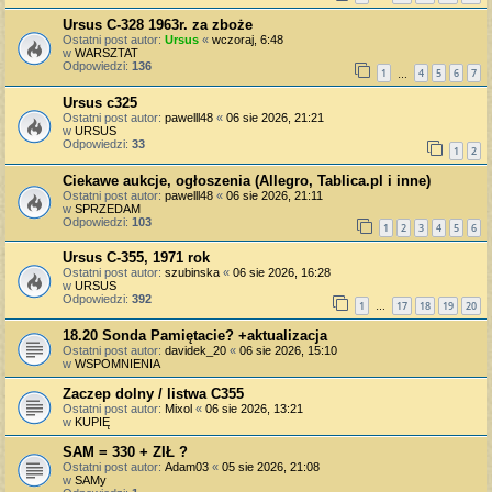
Ursus C-328 1963r. za zboże
Ostatni post autor:
Ursus
«
wczoraj, 6:48
w
WARSZTAT
Odpowiedzi:
136
1
4
5
6
7
…
Ursus c325
Ostatni post autor:
pawelll48
«
06 sie 2026, 21:21
w
URSUS
Odpowiedzi:
33
1
2
Ciekawe aukcje, ogłoszenia (Allegro, Tablica.pl i inne)
Ostatni post autor:
pawelll48
«
06 sie 2026, 21:11
w
SPRZEDAM
Odpowiedzi:
103
1
2
3
4
5
6
Ursus C-355, 1971 rok
Ostatni post autor:
szubinska
«
06 sie 2026, 16:28
w
URSUS
Odpowiedzi:
392
1
17
18
19
20
…
18.20 Sonda Pamiętacie? +aktualizacja
Ostatni post autor:
davidek_20
«
06 sie 2026, 15:10
w
WSPOMNIENIA
Zaczep dolny / listwa C355
Ostatni post autor:
Mixol
«
06 sie 2026, 13:21
w
KUPIĘ
SAM = 330 + ZIŁ ?
Ostatni post autor:
Adam03
«
05 sie 2026, 21:08
w
SAMy