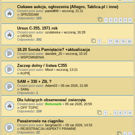
Ciekawe aukcje, ogłoszenia (Allegro, Tablica.pl i inne)
Ostatni post autor:
pawelll48
«
wczoraj, 21:11
w
SPRZEDAM
Odpowiedzi:
103
1
2
3
4
5
6
Ursus C-355, 1971 rok
Ostatni post autor:
szubinska
«
wczoraj, 16:28
w
URSUS
Odpowiedzi:
392
1
17
18
19
20
…
18.20 Sonda Pamiętacie? +aktualizacja
Ostatni post autor:
davidek_20
«
wczoraj, 15:10
w
WSPOMNIENIA
Zaczep dolny / listwa C355
Ostatni post autor:
Mixol
«
wczoraj, 13:21
w
KUPIĘ
SAM = 330 + ZIŁ ?
Ostatni post autor:
Adam03
«
05 sie 2026, 21:08
w
SAMy
Odpowiedzi:
1
Dla lubiących obserwować zwierzęta
Ostatni post autor:
Bolszewik
«
05 sie 2026, 20:59
w
OFF TOPIC
Odpowiedzi:
159
1
5
6
7
8
…
Pasażerowie na ciągniku
Ostatni post autor:
bergman31
«
05 sie 2026, 14:33
w
REJESTRACJA I ASPEKTY PRAWNE
Odpowiedzi:
22
1
2