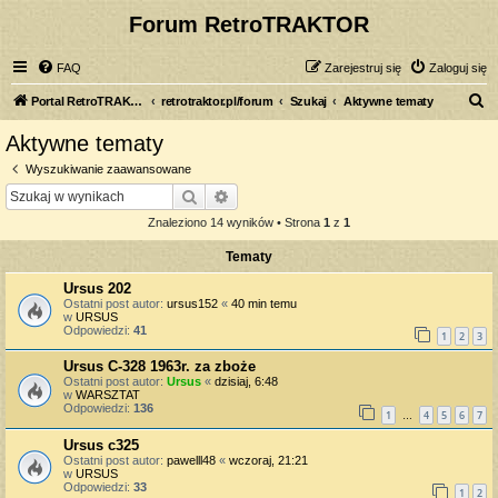
Forum RetroTRAKTOR
FAQ
Zarejestruj się
Zaloguj się
S
Portal RetroTRAKTOR.pl
retrotraktor.pl/forum
Szukaj
Aktywne tematy
z
Aktywne tematy
u
Wyszukiwanie zaawansowane
k
Szukaj
Wyszukiwanie zaawansowane
a
Znaleziono 14 wyników • Strona
1
z
1
j
Tematy
Ursus 202
Ostatni post autor:
ursus152
«
40 min temu
w
URSUS
Odpowiedzi:
41
1
2
3
Ursus C-328 1963r. za zboże
Ostatni post autor:
Ursus
«
dzisiaj, 6:48
w
WARSZTAT
Odpowiedzi:
136
1
4
5
6
7
…
Ursus c325
Ostatni post autor:
pawelll48
«
wczoraj, 21:21
w
URSUS
Odpowiedzi:
33
1
2