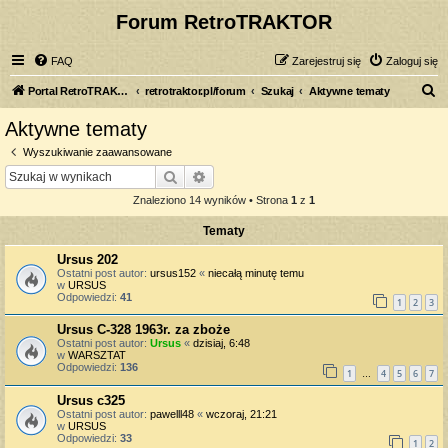
Forum RetroTRAKTOR
FAQ
Zarejestruj się
Zaloguj się
S
Portal RetroTRAKTOR.pl
retrotraktor.pl/forum
Szukaj
Aktywne tematy
z
Aktywne tematy
u
Wyszukiwanie zaawansowane
k
Szukaj
Wyszukiwanie zaawansowane
a
Znaleziono 14 wyników • Strona
1
z
1
j
Tematy
Ursus 202
Ostatni post autor:
ursus152
«
niecałą minutę temu
w
URSUS
Odpowiedzi:
41
1
2
3
Ursus C-328 1963r. za zboże
Ostatni post autor:
Ursus
«
dzisiaj, 6:48
w
WARSZTAT
Odpowiedzi:
136
1
4
5
6
7
…
Ursus c325
Ostatni post autor:
pawelll48
«
wczoraj, 21:21
w
URSUS
Odpowiedzi:
33
1
2