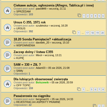
Ciekawe aukcje, ogłoszenia (Allegro, Tablica.pl i inne)
Ostatni post autor:
pawelll48
«
wczoraj, 21:11
w
SPRZEDAM
Odpowiedzi:
103
1
2
3
4
5
6
Ursus C-355, 1971 rok
Ostatni post autor:
szubinska
«
wczoraj, 16:28
w
URSUS
Odpowiedzi:
392
1
17
18
19
20
…
18.20 Sonda Pamiętacie? +aktualizacja
Ostatni post autor:
davidek_20
«
wczoraj, 15:10
w
WSPOMNIENIA
Zaczep dolny / listwa C355
Ostatni post autor:
Mixol
«
wczoraj, 13:21
w
KUPIĘ
SAM = 330 + ZIŁ ?
Ostatni post autor:
Adam03
«
05 sie 2026, 21:08
w
SAMy
Odpowiedzi:
1
Dla lubiących obserwować zwierzęta
Ostatni post autor:
Bolszewik
«
05 sie 2026, 20:59
w
OFF TOPIC
Odpowiedzi:
159
1
5
6
7
8
…
Pasażerowie na ciągniku
Ostatni post autor:
bergman31
«
05 sie 2026, 14:33
w
REJESTRACJA I ASPEKTY PRAWNE
Odpowiedzi:
22
1
2