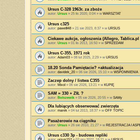
Ursus C-328 1963r. za zboże
autor:
Ursus
»
25 lis 2020, 0:04
» w
WARSZTAT
Ursus c325
autor:
pawelll48
»
21 sie 2023, 8:37
» w
URSUS
Ciekawe aukcje, ogłoszenia (Allegro, Tablica.pl 
autor:
Ursus
»
01 lis 2013, 16:50
» w
SPRZEDAM
Ursus C-355, 1971 rok
autor:
Adam03
»
08 lut 2025, 2:29
» w
URSUS
18.20 Sonda Pamiętacie? +aktualizacja
autor:
davidek_20
»
06 sie 2026, 15:10
» w
WSPOMNIENIA
Zaczep dolny / listwa C355
autor:
Mixol
»
06 sie 2026, 13:21
» w
KUPIĘ
SAM = 330 + ZIŁ ?
autor:
Bolszewik
»
05 sie 2026, 20:55
» w
SAMy
Dla lubiących obserwować zwierzęta
autor:
marek
»
04 lut 2013, 18:37
» w
OFF TOPIC
Pasażerowie na ciągniku
autor:
Ursus
»
26 sie 2010, 21:27
» w
REJESTRACJA I AS
Ursus c330 3p - budowa repliki
autor:
ursus152
»
02 gru 2022, 18:21
» w
URSUS