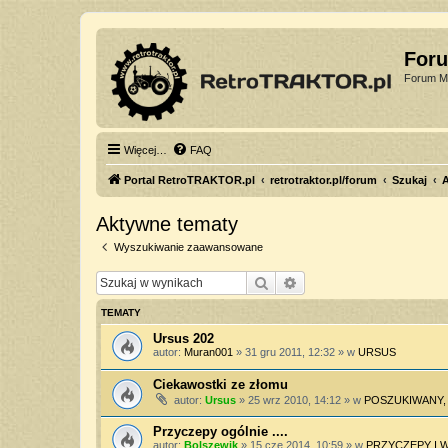
For
Forum Mi
Więcej…
FAQ
Portal RetroTRAKTOR.pl
retrotraktor.pl/forum
Szukaj
Aktywne tematy
Wyszukiwanie zaawansowane
Szukaj
Wyszukiwanie zaawan
TEMATY
Ursus 202
autor:
Muran001
»
31 gru 2011, 12:32
» w
URSUS
Ciekawostki ze złomu
autor:
Ursus
»
25 wrz 2010, 14:12
» w
POSZUKIWANY,
Przyczepy ogólnie ....
autor:
Bolszewik
»
15 cze 2014, 10:59
» w
PRZYCZEPY I 