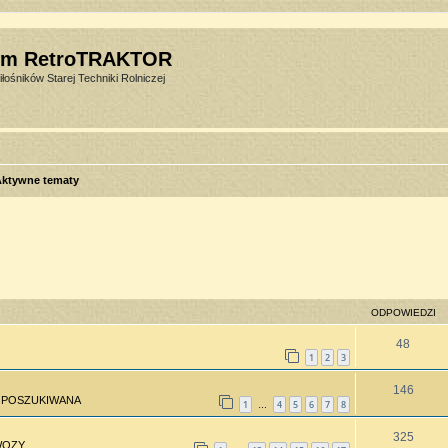
um RetroTRAKTOR
łośników Starej Techniki Rolniczej
Aktywne tematy
sowane
ODPOWIEDZI
48
1
2
3
146
 POSZUKIWANA
1
4
5
6
7
8
…
325
WOZY