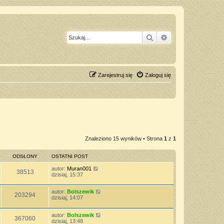
Szukaj
Wyszukiwanie z
Zarejestruj się
Zaloguj się
Znaleziono 15 wyników • Strona
1
z
1
ODSŁONY
OSTATNI POST
autor:
Muran001
38513
dzisiaj, 15:37
autor:
Bolszewik
203294
dzisiaj, 14:07
autor:
Bolszewik
367060
dzisiaj, 13:48