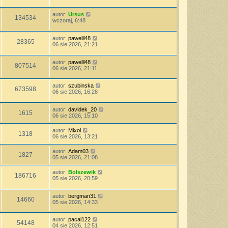
autor:
Ursus
134534
wczoraj, 6:48
autor:
pawelll48
28365
06 sie 2026, 21:21
autor:
pawelll48
807514
06 sie 2026, 21:11
autor:
szubinska
673598
06 sie 2026, 16:28
autor:
davidek_20
1615
06 sie 2026, 15:10
autor:
Mixol
1318
06 sie 2026, 13:21
autor:
Adam03
1827
05 sie 2026, 21:08
autor:
Bolszewik
186716
05 sie 2026, 20:59
autor:
bergman31
14660
05 sie 2026, 14:33
autor:
pacal122
54148
04 sie 2026, 12:51