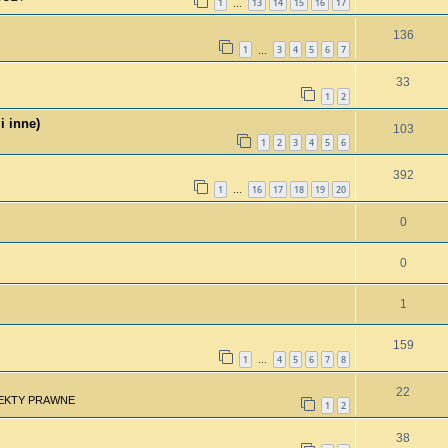
1
13
14
15
16
17
…
136
1
3
4
5
6
7
…
33
1
2
i inne)
103
1
2
3
4
5
6
392
1
16
17
18
19
20
…
0
0
1
159
1
4
5
6
7
8
…
22
PEKTY PRAWNE
1
2
38