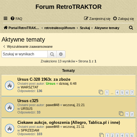
Forum RetroTRAKTOR
FAQ
Zarejestruj się
Zaloguj się
S
Portal RetroTRAKTOR.pl
retrotraktor.pl/forum
Szukaj
Aktywne tematy
z
Aktywne tematy
u
Wyszukiwanie zaawansowane
k
Szukaj
Wyszukiwanie zaawansowane
a
Znaleziono 13 wyników • Strona
1
z
1
j
Tematy
Ursus C-328 1963r. za zboże
Ostatni post autor:
Ursus
«
dzisiaj, 6:48
w
WARSZTAT
Odpowiedzi:
136
1
4
5
6
7
…
Ursus c325
Ostatni post autor:
pawelll48
«
wczoraj, 21:21
w
URSUS
Odpowiedzi:
33
1
2
Ciekawe aukcje, ogłoszenia (Allegro, Tablica.pl i inne)
Ostatni post autor:
pawelll48
«
wczoraj, 21:11
w
SPRZEDAM
Odpowiedzi:
103
1
2
3
4
5
6