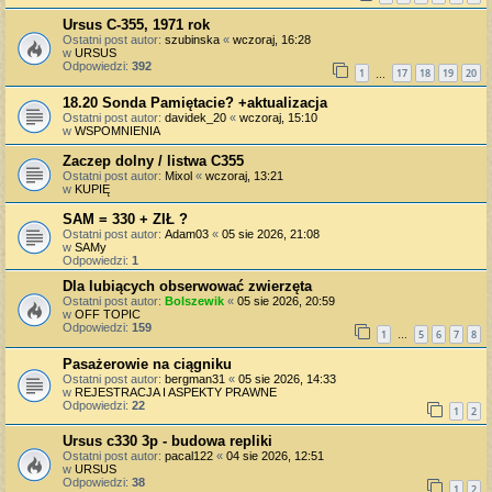
Ursus C-355, 1971 rok
Ostatni post autor:
szubinska
«
wczoraj, 16:28
w
URSUS
Odpowiedzi:
392
1
17
18
19
20
…
18.20 Sonda Pamiętacie? +aktualizacja
Ostatni post autor:
davidek_20
«
wczoraj, 15:10
w
WSPOMNIENIA
Zaczep dolny / listwa C355
Ostatni post autor:
Mixol
«
wczoraj, 13:21
w
KUPIĘ
SAM = 330 + ZIŁ ?
Ostatni post autor:
Adam03
«
05 sie 2026, 21:08
w
SAMy
Odpowiedzi:
1
Dla lubiących obserwować zwierzęta
Ostatni post autor:
Bolszewik
«
05 sie 2026, 20:59
w
OFF TOPIC
Odpowiedzi:
159
1
5
6
7
8
…
Pasażerowie na ciągniku
Ostatni post autor:
bergman31
«
05 sie 2026, 14:33
w
REJESTRACJA I ASPEKTY PRAWNE
Odpowiedzi:
22
1
2
Ursus c330 3p - budowa repliki
Ostatni post autor:
pacal122
«
04 sie 2026, 12:51
w
URSUS
Odpowiedzi:
38
1
2