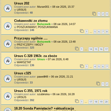
Ursus 202
Ostatni post autor:
Muran001
«
08 sie 2026, 15:37
w
URSUS
Odpowiedzi:
48
1
2
3
Ciekawostki ze złomu
Ostatni post autor:
Bolszewik
«
08 sie 2026, 14:07
w
POSZUKIWANY, POSZUKIWANA
Odpowiedzi:
146
1
5
6
7
8
…
Przyczepy ogólnie ....
Ostatni post autor:
Bolszewik
«
08 sie 2026, 13:48
w
PRZYCZEPY I WOZY
Odpowiedzi:
325
1
14
15
16
17
…
Ursus C-328 1963r. za zboże
Ostatni post autor:
Ursus
«
07 sie 2026, 6:48
w
WARSZTAT
Odpowiedzi:
136
1
4
5
6
7
…
Ursus c325
Ostatni post autor:
pawelll48
«
06 sie 2026, 21:21
w
URSUS
Odpowiedzi:
33
1
2
Ursus C-355, 1971 rok
Ostatni post autor:
szubinska
«
06 sie 2026, 16:28
w
URSUS
Odpowiedzi:
392
1
17
18
19
20
…
18.20 Sonda Pamiętacie? +aktualizacja