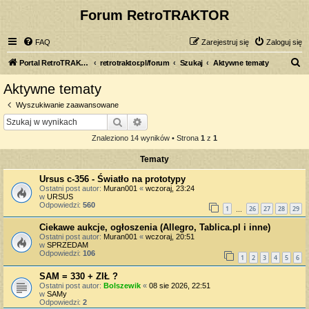
Forum RetroTRAKTOR
FAQ
Zarejestruj się
Zaloguj się
S
Portal RetroTRAKTOR.pl
retrotraktor.pl/forum
Szukaj
Aktywne tematy
z
Aktywne tematy
u
Wyszukiwanie zaawansowane
k
Szukaj
Wyszukiwanie zaawansowane
a
Znaleziono 14 wyników • Strona
1
z
1
j
Tematy
Ursus c-356 - Światło na prototypy
Ostatni post autor:
Muran001
«
wczoraj, 23:24
w
URSUS
Odpowiedzi:
560
1
26
27
28
29
…
Ciekawe aukcje, ogłoszenia (Allegro, Tablica.pl i inne)
Ostatni post autor:
Muran001
«
wczoraj, 20:51
w
SPRZEDAM
Odpowiedzi:
106
1
2
3
4
5
6
SAM = 330 + ZIŁ ?
Ostatni post autor:
Bolszewik
«
08 sie 2026, 22:51
w
SAMy
Odpowiedzi:
2