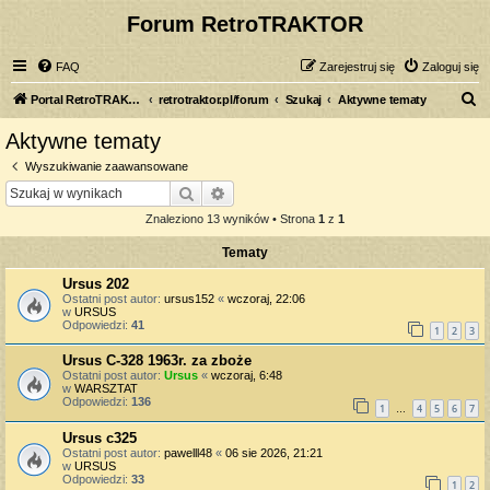
Forum RetroTRAKTOR
FAQ
Zarejestruj się
Zaloguj się
S
Portal RetroTRAKTOR.pl
retrotraktor.pl/forum
Szukaj
Aktywne tematy
z
Aktywne tematy
u
Wyszukiwanie zaawansowane
k
Szukaj
Wyszukiwanie zaawansowane
a
Znaleziono 13 wyników • Strona
1
z
1
j
Tematy
Ursus 202
Ostatni post autor:
ursus152
«
wczoraj, 22:06
w
URSUS
Odpowiedzi:
41
1
2
3
Ursus C-328 1963r. za zboże
Ostatni post autor:
Ursus
«
wczoraj, 6:48
w
WARSZTAT
Odpowiedzi:
136
1
4
5
6
7
…
Ursus c325
Ostatni post autor:
pawelll48
«
06 sie 2026, 21:21
w
URSUS
Odpowiedzi:
33
1
2