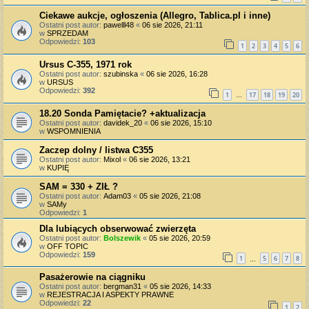
Ciekawe aukcje, ogłoszenia (Allegro, Tablica.pl i inne)
Ostatni post autor:
pawelll48
«
06 sie 2026, 21:11
w
SPRZEDAM
Odpowiedzi:
103
1
2
3
4
5
6
Ursus C-355, 1971 rok
Ostatni post autor:
szubinska
«
06 sie 2026, 16:28
w
URSUS
Odpowiedzi:
392
1
17
18
19
20
…
18.20 Sonda Pamiętacie? +aktualizacja
Ostatni post autor:
davidek_20
«
06 sie 2026, 15:10
w
WSPOMNIENIA
Zaczep dolny / listwa C355
Ostatni post autor:
Mixol
«
06 sie 2026, 13:21
w
KUPIĘ
SAM = 330 + ZIŁ ?
Ostatni post autor:
Adam03
«
05 sie 2026, 21:08
w
SAMy
Odpowiedzi:
1
Dla lubiących obserwować zwierzęta
Ostatni post autor:
Bolszewik
«
05 sie 2026, 20:59
w
OFF TOPIC
Odpowiedzi:
159
1
5
6
7
8
…
Pasażerowie na ciągniku
Ostatni post autor:
bergman31
«
05 sie 2026, 14:33
w
REJESTRACJA I ASPEKTY PRAWNE
Odpowiedzi:
22
1
2