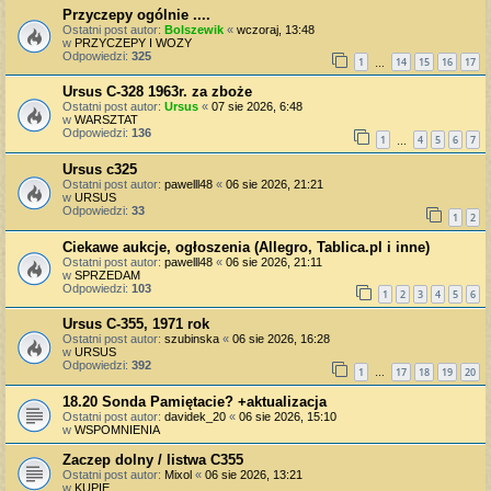
Przyczepy ogólnie ....
Ostatni post autor:
Bolszewik
«
wczoraj, 13:48
w
PRZYCZEPY I WOZY
Odpowiedzi:
325
1
14
15
16
17
…
Ursus C-328 1963r. za zboże
Ostatni post autor:
Ursus
«
07 sie 2026, 6:48
w
WARSZTAT
Odpowiedzi:
136
1
4
5
6
7
…
Ursus c325
Ostatni post autor:
pawelll48
«
06 sie 2026, 21:21
w
URSUS
Odpowiedzi:
33
1
2
Ciekawe aukcje, ogłoszenia (Allegro, Tablica.pl i inne)
Ostatni post autor:
pawelll48
«
06 sie 2026, 21:11
w
SPRZEDAM
Odpowiedzi:
103
1
2
3
4
5
6
Ursus C-355, 1971 rok
Ostatni post autor:
szubinska
«
06 sie 2026, 16:28
w
URSUS
Odpowiedzi:
392
1
17
18
19
20
…
18.20 Sonda Pamiętacie? +aktualizacja
Ostatni post autor:
davidek_20
«
06 sie 2026, 15:10
w
WSPOMNIENIA
Zaczep dolny / listwa C355
Ostatni post autor:
Mixol
«
06 sie 2026, 13:21
w
KUPIĘ