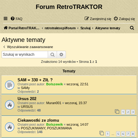
Forum RetroTRAKTOR
FAQ
Zarejestruj się
Zaloguj się
S
Portal RetroTRAKTOR.pl
retrotraktor.pl/forum
Szukaj
Aktywne tematy
z
Aktywne tematy
u
Wyszukiwanie zaawansowane
k
Szukaj
Wyszukiwanie zaawansowane
a
Znaleziono 14 wyników • Strona
1
z
1
j
Tematy
SAM = 330 + ZIŁ ?
Ostatni post autor:
Bolszewik
«
wczoraj, 22:51
w
SAMy
Odpowiedzi:
2
Ursus 202
Ostatni post autor:
Muran001
«
wczoraj, 15:37
w
URSUS
Odpowiedzi:
48
1
2
3
Ciekawostki ze złomu
Ostatni post autor:
Bolszewik
«
wczoraj, 14:07
w
POSZUKIWANY, POSZUKIWANA
Odpowiedzi:
146
1
5
6
7
8
…