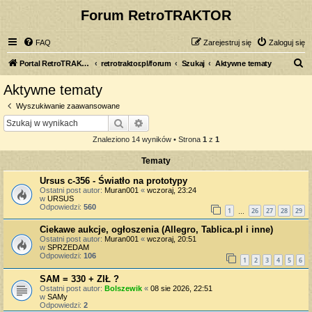
Forum RetroTRAKTOR
FAQ
Zarejestruj się
Zaloguj się
S
Portal RetroTRAKTOR.pl
retrotraktor.pl/forum
Szukaj
Aktywne tematy
z
Aktywne tematy
u
Wyszukiwanie zaawansowane
k
Szukaj
Wyszukiwanie zaawansowane
a
Znaleziono 14 wyników • Strona
1
z
1
j
Tematy
Ursus c-356 - Światło na prototypy
Ostatni post autor:
Muran001
«
wczoraj, 23:24
w
URSUS
Odpowiedzi:
560
1
26
27
28
29
…
Ciekawe aukcje, ogłoszenia (Allegro, Tablica.pl i inne)
Ostatni post autor:
Muran001
«
wczoraj, 20:51
w
SPRZEDAM
Odpowiedzi:
106
1
2
3
4
5
6
SAM = 330 + ZIŁ ?
Ostatni post autor:
Bolszewik
«
08 sie 2026, 22:51
w
SAMy
Odpowiedzi:
2