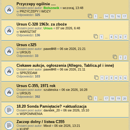
Przyczepy ogólnie ....
Ostatni post autor:
Bolszewik
«
wczoraj, 13:48
w
PRZYCZEPY I WOZY
Odpowiedzi:
325
1
14
15
16
17
…
Ursus C-328 1963r. za zboże
Ostatni post autor:
Ursus
«
07 sie 2026, 6:48
w
WARSZTAT
Odpowiedzi:
136
1
4
5
6
7
…
Ursus c325
Ostatni post autor:
pawelll48
«
06 sie 2026, 21:21
w
URSUS
Odpowiedzi:
33
1
2
Ciekawe aukcje, ogłoszenia (Allegro, Tablica.pl i inne)
Ostatni post autor:
pawelll48
«
06 sie 2026, 21:11
w
SPRZEDAM
Odpowiedzi:
103
1
2
3
4
5
6
Ursus C-355, 1971 rok
Ostatni post autor:
szubinska
«
06 sie 2026, 16:28
w
URSUS
Odpowiedzi:
392
1
17
18
19
20
…
18.20 Sonda Pamiętacie? +aktualizacja
Ostatni post autor:
davidek_20
«
06 sie 2026, 15:10
w
WSPOMNIENIA
Zaczep dolny / listwa C355
Ostatni post autor:
Mixol
«
06 sie 2026, 13:21
w
KUPIĘ