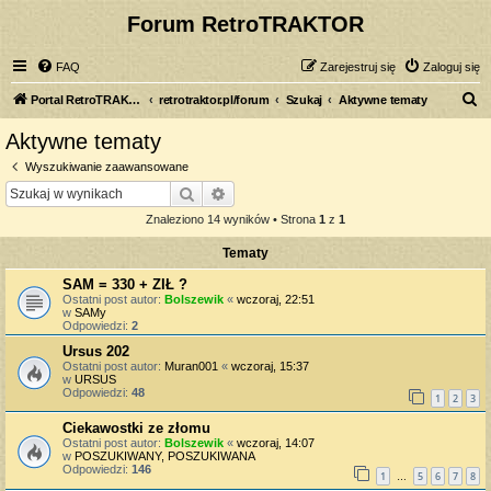
Forum RetroTRAKTOR
FAQ
Zarejestruj się
Zaloguj się
S
Portal RetroTRAKTOR.pl
retrotraktor.pl/forum
Szukaj
Aktywne tematy
z
Aktywne tematy
u
Wyszukiwanie zaawansowane
k
Szukaj
Wyszukiwanie zaawansowane
a
Znaleziono 14 wyników • Strona
1
z
1
j
Tematy
SAM = 330 + ZIŁ ?
Ostatni post autor:
Bolszewik
«
wczoraj, 22:51
w
SAMy
Odpowiedzi:
2
Ursus 202
Ostatni post autor:
Muran001
«
wczoraj, 15:37
w
URSUS
Odpowiedzi:
48
1
2
3
Ciekawostki ze złomu
Ostatni post autor:
Bolszewik
«
wczoraj, 14:07
w
POSZUKIWANY, POSZUKIWANA
Odpowiedzi:
146
1
5
6
7
8
…