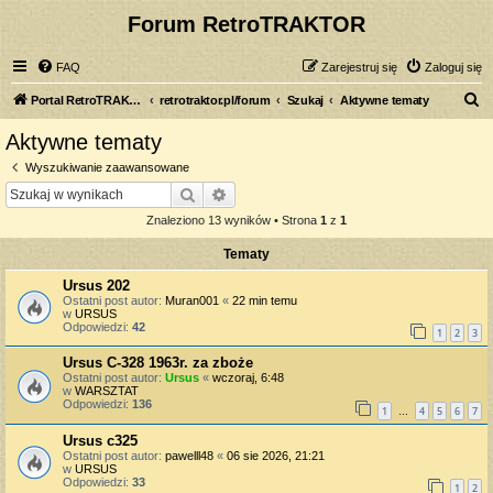
Forum RetroTRAKTOR
FAQ
Zarejestruj się
Zaloguj się
S
Portal RetroTRAKTOR.pl
retrotraktor.pl/forum
Szukaj
Aktywne tematy
z
Aktywne tematy
u
Wyszukiwanie zaawansowane
k
Szukaj
Wyszukiwanie zaawansowane
a
Znaleziono 13 wyników • Strona
1
z
1
j
Tematy
Ursus 202
Ostatni post autor:
Muran001
«
22 min temu
w
URSUS
Odpowiedzi:
42
1
2
3
Ursus C-328 1963r. za zboże
Ostatni post autor:
Ursus
«
wczoraj, 6:48
w
WARSZTAT
Odpowiedzi:
136
1
4
5
6
7
…
Ursus c325
Ostatni post autor:
pawelll48
«
06 sie 2026, 21:21
w
URSUS
Odpowiedzi:
33
1
2