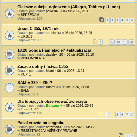
Ciekawe aukcje, ogłoszenia (Allegro, Tablica.pl i inne)
Ostatni post autor:
pawelll48
«
06 sie 2026, 21:11
w
SPRZEDAM
Odpowiedzi:
103
1
2
3
4
5
6
Ursus C-355, 1971 rok
Ostatni post autor:
szubinska
«
06 sie 2026, 16:28
w
URSUS
Odpowiedzi:
392
1
17
18
19
20
…
18.20 Sonda Pamiętacie? +aktualizacja
Ostatni post autor:
davidek_20
«
06 sie 2026, 15:10
w
WSPOMNIENIA
Zaczep dolny / listwa C355
Ostatni post autor:
Mixol
«
06 sie 2026, 13:21
w
KUPIĘ
SAM = 330 + ZIŁ ?
Ostatni post autor:
Adam03
«
05 sie 2026, 21:08
w
SAMy
Odpowiedzi:
1
Dla lubiących obserwować zwierzęta
Ostatni post autor:
Bolszewik
«
05 sie 2026, 20:59
w
OFF TOPIC
Odpowiedzi:
159
1
5
6
7
8
…
Pasażerowie na ciągniku
Ostatni post autor:
bergman31
«
05 sie 2026, 14:33
w
REJESTRACJA I ASPEKTY PRAWNE
Odpowiedzi:
22
1
2