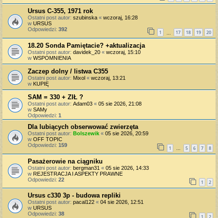
Ursus C-355, 1971 rok
Ostatni post autor:
szubinska
«
wczoraj, 16:28
w
URSUS
Odpowiedzi:
392
1
17
18
19
20
…
18.20 Sonda Pamiętacie? +aktualizacja
Ostatni post autor:
davidek_20
«
wczoraj, 15:10
w
WSPOMNIENIA
Zaczep dolny / listwa C355
Ostatni post autor:
Mixol
«
wczoraj, 13:21
w
KUPIĘ
SAM = 330 + ZIŁ ?
Ostatni post autor:
Adam03
«
05 sie 2026, 21:08
w
SAMy
Odpowiedzi:
1
Dla lubiących obserwować zwierzęta
Ostatni post autor:
Bolszewik
«
05 sie 2026, 20:59
w
OFF TOPIC
Odpowiedzi:
159
1
5
6
7
8
…
Pasażerowie na ciągniku
Ostatni post autor:
bergman31
«
05 sie 2026, 14:33
w
REJESTRACJA I ASPEKTY PRAWNE
Odpowiedzi:
22
1
2
Ursus c330 3p - budowa repliki
Ostatni post autor:
pacal122
«
04 sie 2026, 12:51
w
URSUS
Odpowiedzi:
38
1
2