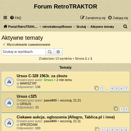
Forum RetroTRAKTOR
FAQ
Zarejestruj się
Zaloguj się
S
Portal RetroTRAKTOR.pl
retrotraktor.pl/forum
Szukaj
Aktywne tematy
z
Aktywne tematy
u
Wyszukiwanie zaawansowane
k
Szukaj
Wyszukiwanie zaawansowane
a
Znaleziono 13 wyników • Strona
1
z
1
j
Tematy
Ursus C-328 1963r. za zboże
Ostatni post autor:
Ursus
«
2 min temu
w
WARSZTAT
Odpowiedzi:
136
1
4
5
6
7
…
Ursus c325
Ostatni post autor:
pawelll48
«
wczoraj, 21:21
w
URSUS
Odpowiedzi:
33
1
2
Ciekawe aukcje, ogłoszenia (Allegro, Tablica.pl i inne)
Ostatni post autor:
pawelll48
«
wczoraj, 21:11
w
SPRZEDAM
Odpowiedzi:
103
1
2
3
4
5
6