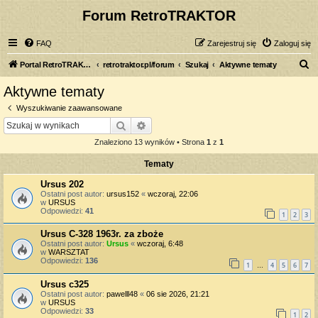
Forum RetroTRAKTOR
FAQ
Zarejestruj się
Zaloguj się
S
Portal RetroTRAKTOR.pl
retrotraktor.pl/forum
Szukaj
Aktywne tematy
z
Aktywne tematy
u
Wyszukiwanie zaawansowane
k
Szukaj
Wyszukiwanie zaawansowane
a
Znaleziono 13 wyników • Strona
1
z
1
j
Tematy
Ursus 202
Ostatni post autor:
ursus152
«
wczoraj, 22:06
w
URSUS
Odpowiedzi:
41
1
2
3
Ursus C-328 1963r. za zboże
Ostatni post autor:
Ursus
«
wczoraj, 6:48
w
WARSZTAT
Odpowiedzi:
136
1
4
5
6
7
…
Ursus c325
Ostatni post autor:
pawelll48
«
06 sie 2026, 21:21
w
URSUS
Odpowiedzi:
33
1
2