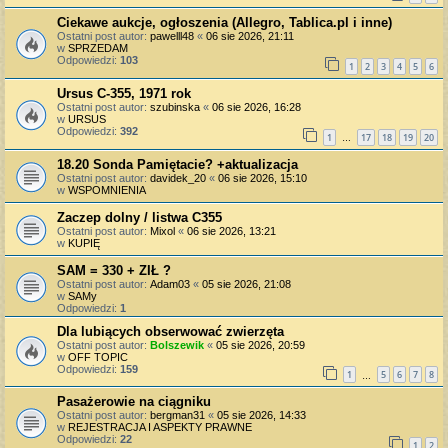
Ciekawe aukcje, ogłoszenia (Allegro, Tablica.pl i inne)
Ostatni post autor:
pawelll48
«
06 sie 2026, 21:11
w
SPRZEDAM
Odpowiedzi:
103
1
2
3
4
5
6
Ursus C-355, 1971 rok
Ostatni post autor:
szubinska
«
06 sie 2026, 16:28
w
URSUS
Odpowiedzi:
392
1
17
18
19
20
…
18.20 Sonda Pamiętacie? +aktualizacja
Ostatni post autor:
davidek_20
«
06 sie 2026, 15:10
w
WSPOMNIENIA
Zaczep dolny / listwa C355
Ostatni post autor:
Mixol
«
06 sie 2026, 13:21
w
KUPIĘ
SAM = 330 + ZIŁ ?
Ostatni post autor:
Adam03
«
05 sie 2026, 21:08
w
SAMy
Odpowiedzi:
1
Dla lubiących obserwować zwierzęta
Ostatni post autor:
Bolszewik
«
05 sie 2026, 20:59
w
OFF TOPIC
Odpowiedzi:
159
1
5
6
7
8
…
Pasażerowie na ciągniku
Ostatni post autor:
bergman31
«
05 sie 2026, 14:33
w
REJESTRACJA I ASPEKTY PRAWNE
Odpowiedzi:
22
1
2