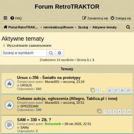
Forum RetroTRAKTOR
FAQ
Zarejestruj się
Zaloguj się
S
Portal RetroTRAKTOR.pl
retrotraktor.pl/forum
Szukaj
Aktywne tematy
z
Aktywne tematy
u
Wyszukiwanie zaawansowane
k
Szukaj
Wyszukiwanie zaawansowane
a
Znaleziono 14 wyników • Strona
1
z
1
j
Tematy
Ursus c-356 - Światło na prototypy
Ostatni post autor:
Muran001
«
wczoraj, 23:24
w
URSUS
Odpowiedzi:
560
1
26
27
28
29
…
Ciekawe aukcje, ogłoszenia (Allegro, Tablica.pl i inne)
Ostatni post autor:
Muran001
«
wczoraj, 20:51
w
SPRZEDAM
Odpowiedzi:
106
1
2
3
4
5
6
SAM = 330 + ZIŁ ?
Ostatni post autor:
Bolszewik
«
08 sie 2026, 22:51
w
SAMy
Odpowiedzi:
2