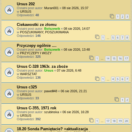
Ursus 202
Ostatni post autor:
Muran001
«
08 sie 2026, 15:37
w
URSUS
Odpowiedzi:
48
1
2
3
Ciekawostki ze złomu
Ostatni post autor:
Bolszewik
«
08 sie 2026, 14:07
w
POSZUKIWANY, POSZUKIWANA
Odpowiedzi:
146
1
5
6
7
8
…
Przyczepy ogólnie ....
Ostatni post autor:
Bolszewik
«
08 sie 2026, 13:48
w
PRZYCZEPY I WOZY
Odpowiedzi:
325
1
14
15
16
17
…
Ursus C-328 1963r. za zboże
Ostatni post autor:
Ursus
«
07 sie 2026, 6:48
w
WARSZTAT
Odpowiedzi:
136
1
4
5
6
7
…
Ursus c325
Ostatni post autor:
pawelll48
«
06 sie 2026, 21:21
w
URSUS
Odpowiedzi:
33
1
2
Ursus C-355, 1971 rok
Ostatni post autor:
szubinska
«
06 sie 2026, 16:28
w
URSUS
Odpowiedzi:
392
1
17
18
19
20
…
18.20 Sonda Pamiętacie? +aktualizacja