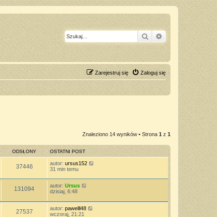
Szukaj
Wyszukiwanie z
Zarejestruj się
Zaloguj się
Znaleziono 14 wyników • Strona
1
z
1
ODSŁONY
OSTATNI POST
autor:
ursus152
37446
31 min temu
autor:
Ursus
131094
dzisiaj, 6:48
autor:
pawelll48
27537
wczoraj, 21:21