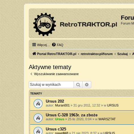
For
Forum Mi
Więcej…
FAQ
Portal RetroTRAKTOR.pl
retrotraktor.pl/forum
Szukaj
Aktywne tematy
Wyszukiwanie zaawansowane
Szukaj
Wyszukiwanie zaawan
TEMATY
Ursus 202
autor:
Muran001
»
31 gru 2011, 12:32
» w
URSUS
Ursus C-328 1963r. za zboże
autor:
Ursus
»
25 lis 2020, 0:04
» w
WARSZTAT
Ursus c325
autor:
pawelll48
»
21 sie 2023, 8:37
» w
URSUS