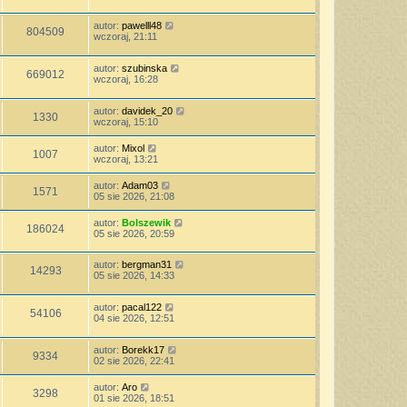
autor:
pawelll48
804509
wczoraj, 21:11
autor:
szubinska
669012
wczoraj, 16:28
autor:
davidek_20
1330
wczoraj, 15:10
autor:
Mixol
1007
wczoraj, 13:21
autor:
Adam03
1571
05 sie 2026, 21:08
autor:
Bolszewik
186024
05 sie 2026, 20:59
autor:
bergman31
14293
05 sie 2026, 14:33
autor:
pacal122
54106
04 sie 2026, 12:51
autor:
Borekk17
9334
02 sie 2026, 22:41
autor:
Aro
3298
01 sie 2026, 18:51