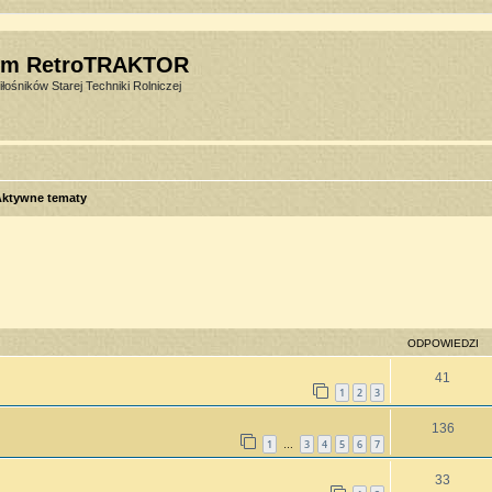
um RetroTRAKTOR
łośników Starej Techniki Rolniczej
Aktywne tematy
sowane
ODPOWIEDZI
41
1
2
3
136
1
3
4
5
6
7
…
33