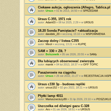
Ciekawe aukcje, ogłoszenia (Allegro, Tablica.pl 
autor:
Ursus
»
01 lis 2013, 16:50
» w
SPRZEDAM
Ursus C-355, 1971 rok
autor:
Adam03
»
08 lut 2025, 2:29
» w
URSUS
18.20 Sonda Pamiętacie? +aktualizacja
autor:
davidek_20
»
wczoraj, 15:10
» w
WSPOMNIENIA
Zaczep dolny / listwa C355
autor:
Mixol
»
wczoraj, 13:21
» w
KUPIĘ
SAM = 330 + ZIŁ ?
autor:
Bolszewik
»
05 sie 2026, 20:55
» w
SAMy
Dla lubiących obserwować zwierzęta
autor:
marek
»
04 lut 2013, 18:37
» w
OFF TOPIC
Pasażerowie na ciągniku
autor:
Ursus
»
26 sie 2010, 21:27
» w
REJESTRACJA I AS
Ursus c330 3p - budowa repliki
autor:
ursus152
»
02 gru 2022, 18:21
» w
URSUS
Płytki lamp 4011
autor:
Mariuszwciszy89
»
31 lip 2026, 23:10
» w
POSZUKUJ
Uszczelka od dźwigni gazu C-328
autor:
Aro
»
01 sie 2026, 18:51
» w
URSUS