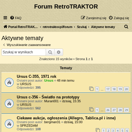
Forum RetroTRAKTOR
FAQ
Zarejestruj się
Zaloguj się
S
Portal RetroTRAKTOR.pl
retrotraktor.pl/forum
Szukaj
Aktywne tematy
z
Aktywne tematy
u
Wyszukiwanie zaawansowane
k
Szukaj
Wyszukiwanie zaawansowane
a
Znaleziono 15 wyników • Strona
1
z
1
j
Tematy
Ursus C-355, 1971 rok
Ostatni post autor:
Ursus
«
48 min temu
w
URSUS
Odpowiedzi:
395
1
17
18
19
20
…
Ursus c-356 - Światło na prototypy
Ostatni post autor:
Muran001
«
dzisiaj, 15:35
w
URSUS
Odpowiedzi:
562
1
26
27
28
29
…
Ciekawe aukcje, ogłoszenia (Allegro, Tablica.pl i inne)
Ostatni post autor:
bergman31
«
dzisiaj, 15:00
w
SPRZEDAM
Odpowiedzi:
108
1
2
3
4
5
6