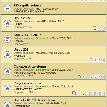
T25 szpilki zolnice
Ostatni post autor:
igllo
«
dzisiaj, 14:17
w
RADZIECKIE CIĄGNIKI
Ursus c325
Ostatni post autor:
pawelll48
«
dzisiaj, 13:18
w
URSUS
Odpowiedzi:
34
1
2
SAM = 330 + ZIŁ ?
Ostatni post autor:
Bolszewik
«
08 sie 2026, 22:51
w
SAMy
Odpowiedzi:
2
Ursus 202
Ostatni post autor:
Muran001
«
08 sie 2026, 15:37
w
URSUS
Odpowiedzi:
48
1
2
3
Ciekawostki ze złomu
Ostatni post autor:
Bolszewik
«
08 sie 2026, 14:07
w
POSZUKIWANY, POSZUKIWANA
Odpowiedzi:
146
1
5
6
7
8
…
Przyczepy ogólnie ....
Ostatni post autor:
Bolszewik
«
08 sie 2026, 13:48
w
PRZYCZEPY I WOZY
Odpowiedzi:
325
1
14
15
16
17
…
Ursus C-328 1963r. za zboże
Ostatni post autor:
Ursus
«
07 sie 2026, 6:48
w
WARSZTAT