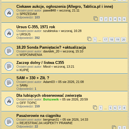
Ciekawe aukcje, ogłoszenia (Allegro, Tablica.pl i inne)
Ostatni post autor:
pawelll48
«
wczoraj, 21:11
w
SPRZEDAM
Odpowiedzi:
103
1
2
3
4
5
6
Ursus C-355, 1971 rok
Ostatni post autor:
szubinska
«
wczoraj, 16:28
w
URSUS
Odpowiedzi:
392
1
17
18
19
20
…
18.20 Sonda Pamiętacie? +aktualizacja
Ostatni post autor:
davidek_20
«
wczoraj, 15:10
w
WSPOMNIENIA
Zaczep dolny / listwa C355
Ostatni post autor:
Mixol
«
wczoraj, 13:21
w
KUPIĘ
SAM = 330 + ZIŁ ?
Ostatni post autor:
Adam03
«
05 sie 2026, 21:08
w
SAMy
Odpowiedzi:
1
Dla lubiących obserwować zwierzęta
Ostatni post autor:
Bolszewik
«
05 sie 2026, 20:59
w
OFF TOPIC
Odpowiedzi:
159
1
5
6
7
8
…
Pasażerowie na ciągniku
Ostatni post autor:
bergman31
«
05 sie 2026, 14:33
w
REJESTRACJA I ASPEKTY PRAWNE
Odpowiedzi:
22
1
2