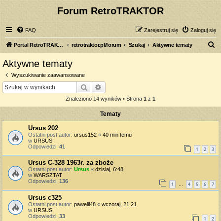
Forum RetroTRAKTOR
FAQ
Zarejestruj się
Zaloguj się
S
Portal RetroTRAKTOR.pl
retrotraktor.pl/forum
Szukaj
Aktywne tematy
z
Aktywne tematy
u
Wyszukiwanie zaawansowane
k
Szukaj
Wyszukiwanie zaawansowane
a
Znaleziono 14 wyników • Strona
1
z
1
j
Tematy
Ursus 202
Ostatni post autor:
ursus152
«
40 min temu
w
URSUS
Odpowiedzi:
41
1
2
3
Ursus C-328 1963r. za zboże
Ostatni post autor:
Ursus
«
dzisiaj, 6:48
w
WARSZTAT
Odpowiedzi:
136
1
4
5
6
7
…
Ursus c325
Ostatni post autor:
pawelll48
«
wczoraj, 21:21
w
URSUS
Odpowiedzi:
33
1
2