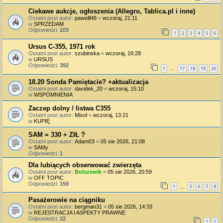
Ciekawe aukcje, ogłoszenia (Allegro, Tablica.pl i inne)
Ostatni post autor:
pawelll48
«
wczoraj, 21:11
w
SPRZEDAM
Odpowiedzi:
103
1
2
3
4
5
6
Ursus C-355, 1971 rok
Ostatni post autor:
szubinska
«
wczoraj, 16:28
w
URSUS
Odpowiedzi:
392
1
17
18
19
20
…
18.20 Sonda Pamiętacie? +aktualizacja
Ostatni post autor:
davidek_20
«
wczoraj, 15:10
w
WSPOMNIENIA
Zaczep dolny / listwa C355
Ostatni post autor:
Mixol
«
wczoraj, 13:21
w
KUPIĘ
SAM = 330 + ZIŁ ?
Ostatni post autor:
Adam03
«
05 sie 2026, 21:08
w
SAMy
Odpowiedzi:
1
Dla lubiących obserwować zwierzęta
Ostatni post autor:
Bolszewik
«
05 sie 2026, 20:59
w
OFF TOPIC
Odpowiedzi:
159
1
5
6
7
8
…
Pasażerowie na ciągniku
Ostatni post autor:
bergman31
«
05 sie 2026, 14:33
w
REJESTRACJA I ASPEKTY PRAWNE
Odpowiedzi:
22
1
2