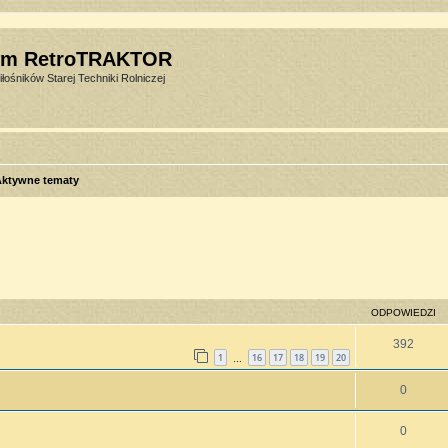
um RetroTRAKTOR
łośników Starej Techniki Rolniczej
Aktywne tematy
sowane
ODPOWIEDZI
392
1
16
17
18
19
20
…
0
0