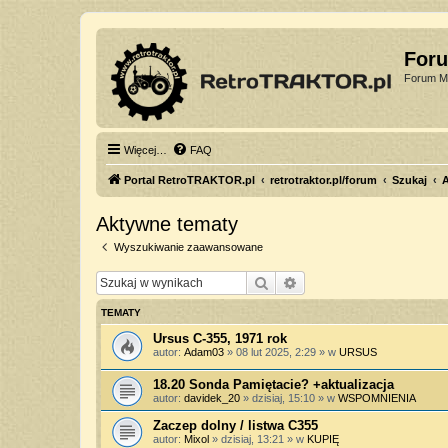
For
Forum Mi
Więcej…
FAQ
Portal RetroTRAKTOR.pl
retrotraktor.pl/forum
Szukaj
Aktywne tematy
Wyszukiwanie zaawansowane
Szukaj
Wyszukiwanie zaawan
TEMATY
Ursus C-355, 1971 rok
autor:
Adam03
»
08 lut 2025, 2:29
» w
URSUS
18.20 Sonda Pamiętacie? +aktualizacja
autor:
davidek_20
»
dzisiaj, 15:10
» w
WSPOMNIENIA
Zaczep dolny / listwa C355
autor:
Mixol
»
dzisiaj, 13:21
» w
KUPIĘ