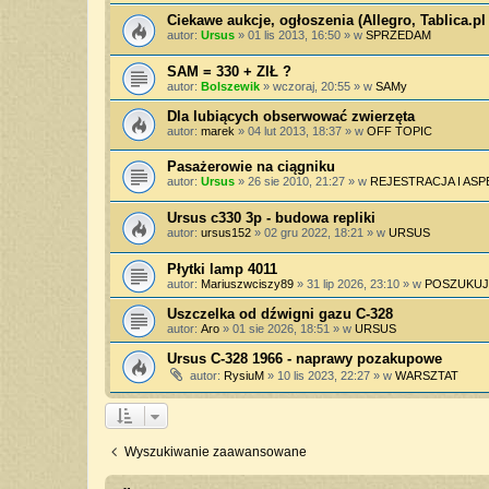
Ciekawe aukcje, ogłoszenia (Allegro, Tablica.pl 
autor:
Ursus
»
01 lis 2013, 16:50
» w
SPRZEDAM
SAM = 330 + ZIŁ ?
autor:
Bolszewik
»
wczoraj, 20:55
» w
SAMy
Dla lubiących obserwować zwierzęta
autor:
marek
»
04 lut 2013, 18:37
» w
OFF TOPIC
Pasażerowie na ciągniku
autor:
Ursus
»
26 sie 2010, 21:27
» w
REJESTRACJA I AS
Ursus c330 3p - budowa repliki
autor:
ursus152
»
02 gru 2022, 18:21
» w
URSUS
Płytki lamp 4011
autor:
Mariuszwciszy89
»
31 lip 2026, 23:10
» w
POSZUKUJ
Uszczelka od dźwigni gazu C-328
autor:
Aro
»
01 sie 2026, 18:51
» w
URSUS
Ursus C-328 1966 - naprawy pozakupowe
autor:
RysiuM
»
10 lis 2023, 22:27
» w
WARSZTAT
Wyszukiwanie zaawansowane