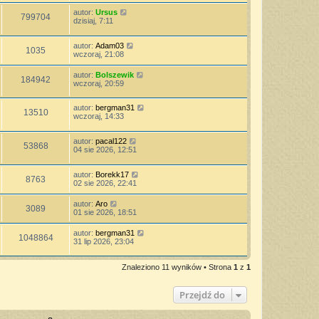
autor:
Ursus
799704
dzisiaj, 7:11
autor:
Adam03
1035
wczoraj, 21:08
autor:
Bolszewik
184942
wczoraj, 20:59
autor:
bergman31
13510
wczoraj, 14:33
autor:
pacal122
53868
04 sie 2026, 12:51
autor:
Borekk17
8763
02 sie 2026, 22:41
autor:
Aro
3089
01 sie 2026, 18:51
autor:
bergman31
1048864
31 lip 2026, 23:04
Znaleziono 11 wyników • Strona
1
z
1
Przejdź do