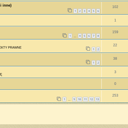
i inne)
102
1
2
3
4
5
6
1
159
1
4
5
6
7
8
…
22
PEKTY PRAWNE
1
2
38
1
2
3
Ę
0
253
1
9
10
11
12
13
…