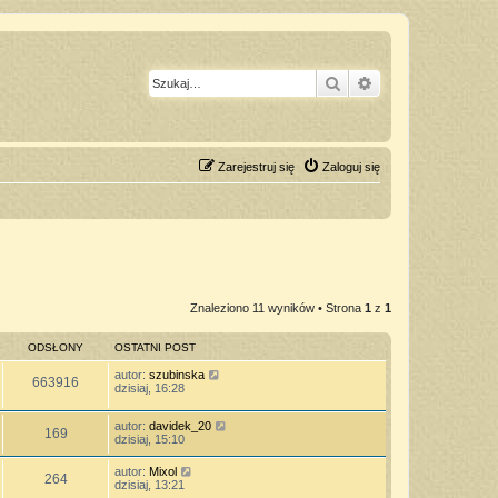
Szukaj
Wyszukiwanie z
Zarejestruj się
Zaloguj się
Znaleziono 11 wyników • Strona
1
z
1
ODSŁONY
OSTATNI POST
autor:
szubinska
663916
dzisiaj, 16:28
autor:
davidek_20
169
dzisiaj, 15:10
autor:
Mixol
264
dzisiaj, 13:21