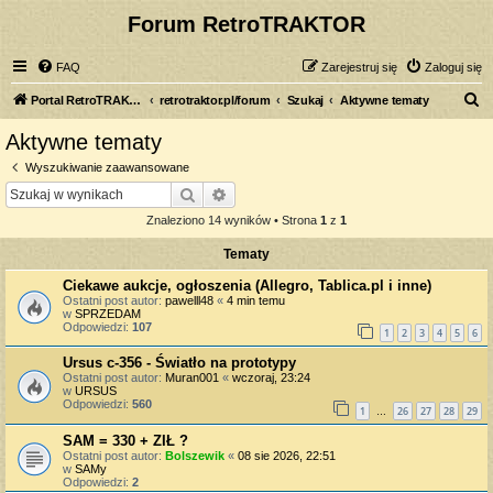
Forum RetroTRAKTOR
FAQ
Zarejestruj się
Zaloguj się
S
Portal RetroTRAKTOR.pl
retrotraktor.pl/forum
Szukaj
Aktywne tematy
z
Aktywne tematy
u
Wyszukiwanie zaawansowane
k
Szukaj
Wyszukiwanie zaawansowane
a
Znaleziono 14 wyników • Strona
1
z
1
j
Tematy
Ciekawe aukcje, ogłoszenia (Allegro, Tablica.pl i inne)
Ostatni post autor:
pawelll48
«
4 min temu
w
SPRZEDAM
Odpowiedzi:
107
1
2
3
4
5
6
Ursus c-356 - Światło na prototypy
Ostatni post autor:
Muran001
«
wczoraj, 23:24
w
URSUS
Odpowiedzi:
560
1
26
27
28
29
…
SAM = 330 + ZIŁ ?
Ostatni post autor:
Bolszewik
«
08 sie 2026, 22:51
w
SAMy
Odpowiedzi:
2