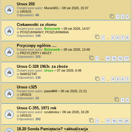
Ursus 202
Ostatni post autor:
Muran001
«
08 sie 2026, 15:37
w
URSUS
Odpowiedzi:
48
1
2
3
Ciekawostki ze złomu
Ostatni post autor:
Bolszewik
«
08 sie 2026, 14:07
w
POSZUKIWANY, POSZUKIWANA
Odpowiedzi:
146
1
5
6
7
8
…
Przyczepy ogólnie ....
Ostatni post autor:
Bolszewik
«
08 sie 2026, 13:48
w
PRZYCZEPY I WOZY
Odpowiedzi:
325
1
14
15
16
17
…
Ursus C-328 1963r. za zboże
Ostatni post autor:
Ursus
«
07 sie 2026, 6:48
w
WARSZTAT
Odpowiedzi:
136
1
4
5
6
7
…
Ursus c325
Ostatni post autor:
pawelll48
«
06 sie 2026, 21:21
w
URSUS
Odpowiedzi:
33
1
2
Ursus C-355, 1971 rok
Ostatni post autor:
szubinska
«
06 sie 2026, 16:28
w
URSUS
Odpowiedzi:
392
1
17
18
19
20
…
18.20 Sonda Pamiętacie? +aktualizacja